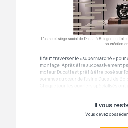
L'usine et siège social de Ducati à Bologne en Italie
sa création en
Il faut traverser le « supermarché » pou
montage. Après être successivement pass
moteur Ducati est prêt à être posé sur l’
sommes au cœur de l’usine Ducati de Bolog
Chaque jour, les ouvriers spécialisés ont 
Il vous reste
Vous devez posséder u