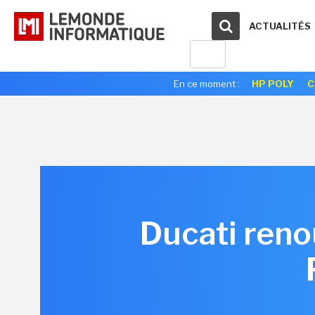
ACTUALITÉS
En ce moment :
HP POLY
C
Ducati reno