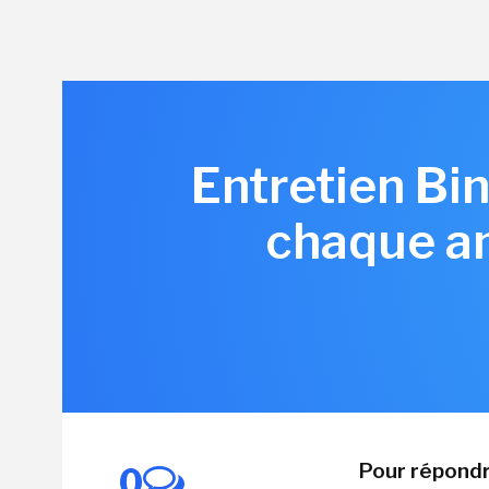
Entretien Bi
chaque an
Pour répondr
0