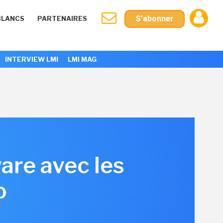
S'abonner
BLANCS
PARTENAIRES
INTERVIEW LMI
LMI MAG
are avec les
o