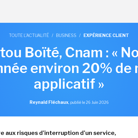
TOUTE L'ACTUALITÉ
/
BUSINESS
/
EXPÉRIENCE CLIENT
ntou Boïté, Cnam : « N
née environ 20% de 
applicatif »
Reynald Fléchaux
,
publié le 26 Juin 2026
e aux risques d'interruption d'un service,