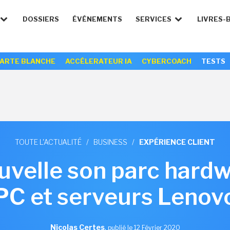
DOSSIERS
ÉVÉNEMENTS
SERVICES
LIVRES-
ARTE BLANCHE
ACCÉLERATEUR IA
CYBERCOACH
TESTS
TOUTE L'ACTUALITÉ
/
BUSINESS
/
EXPÉRIENCE CLIENT
uvelle son parc hardw
PC et serveurs Lenov
Nicolas Certes
,
publié le 12 Février 2020