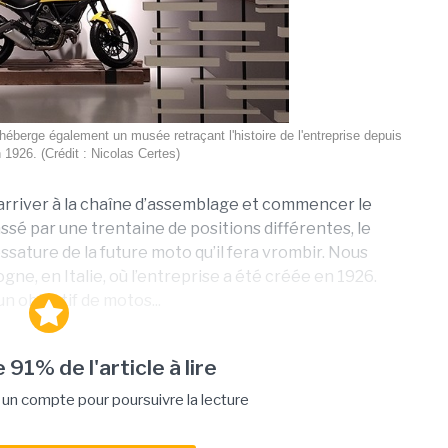
 héberge également un musée retraçant l'histoire de l'entreprise depuis
 1926. (Crédit : Nicolas Certes)
r arriver à la chaîne d’assemblage et commencer le
é par une trentaine de positions différentes, le
ossature de la future moto qu’il fera vrombir. Nous
ne, en Italie, où l’entreprise a été créée en 1926.
un objectif de motos...
 91% de l'article à lire
n compte pour poursuivre la lecture