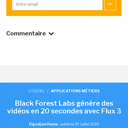
OK
Commentaire
LOGICIEL
/
APPLICATIONS MÉTIERS
Black Forest Labs génère des
vidéos en 20 secondes avec Flux 3
Elgodjam Hanna
,
publié le 29 Juillet 2026