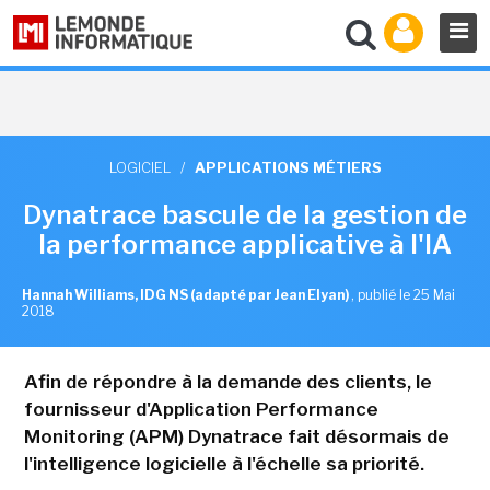
LOGICIEL
/
APPLICATIONS MÉTIERS
Dynatrace bascule de la gestion de
la performance applicative à l'IA
Hannah Williams, IDG NS (adapté par Jean Elyan)
,
publié le 25 Mai
2018
Afin de répondre à la demande des clients, le
fournisseur d'Application Performance
Monitoring (APM) Dynatrace fait désormais de
l'intelligence logicielle à l'échelle sa priorité.