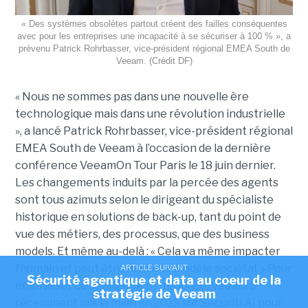
« Des systèmes obsolètes partout créent des failles conséquentes
avec pour les entreprises une incapacité à se sécuriser à 100 % », a
prévenu Patrick Rohrbasser, vice-président régional EMEA South de
Veeam. (Crédit DF)
« Nous ne sommes pas dans une nouvelle ère
technologique mais dans une révolution industrielle
», a lancé Patrick Rohrbasser, vice-président régional
EMEA South de Veeam à l’occasion de la dernière
conférence VeeamOn Tour Paris le 18 juin dernier.
Les changements induits par la percée des agents
sont tous azimuts selon le dirigeant du spécialiste
historique en solutions de back-up, tant du point de
vue des métiers, des processus, que des business
models. Et même au-delà : « Cela va même impacter
l’humain et peut être même le modèle sociétal. » Pour
ARTICLE SUIVANT
Sécurité agentique et data au coeur de la
embrasser ce changement d’époque, Veeam a
stratégie de Veeam
récemment mis la main fin 2025 sur Securiti AI pour