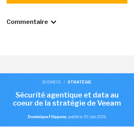
Commentaire
BUSINESS
/
STRATÉGIE
Sécurité agentique et data au
coeur de la stratégie de Veeam
Dominique Filippone
,
publié le 30 Juin 2026