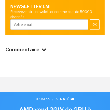
NEWSLETTER LMI
Recevez notre newsletter comme plus de 50000
abonnés
OK
Commentaire
BUSINESS
/
STRATÉGIE
AMD vend 2GW de GPU à