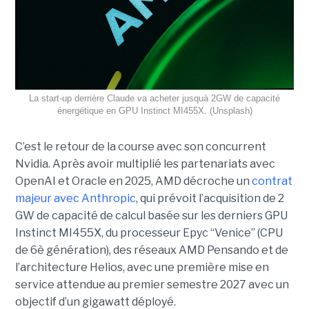
La start-up derrière Claude va acheter jusquà 2GW de capacité
énergétique en GPU Instinct MI455X. (Unsplash)
C’est le retour de la course avec son concurrent
Nvidia.
Après avoir multiplié les partenariats avec
OpenAI et Oracle en 2025, AMD décroche un
contrat
majeur avec Anthropic
, qui prévoit l’acquisition de 2
GW de capacité de calcul basée sur les derniers GPU
Instinct MI455X, du
processeur
Epyc
“Venice” (CPU
de 6è génération), des réseaux
AMD Pensando
et de
l’architecture Helios, avec une première mise en
service attendue au premier semestre 2027 avec un
objectif d’un gigawatt déployé.