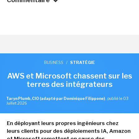
BUSINESS
/
STRATÉGIE
AWS et Microsoft chassent sur les
terres des intégrateurs
Taryn Plumb, CIO (adapté par Dominique Filippone)
,
publié le 03
Juillet 2026
En déployant leurs propres ingénieurs chez
leurs clients pour des déploiements IA, Amazon
et Microsoft remettent en cause des