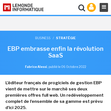
BUSINESS
/
STRATÉGIE
EBP embrasse enfin la révolution
SaaS
Fabrice Alessi
,
publié le 06 Octobre 2022
L'éditeur français de progiciels de gestion EBP
vient de mettre sur le marché ses deux
premières offres full web. Un redéveloppement
complet de l'ensemble de sa gamme est prévu
d'ici 2025.