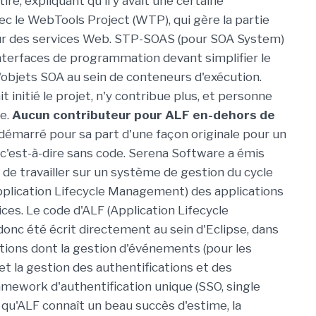
tiré, expliquant qu'il y avait une certaine
c le WebTools Project (WTP), qui gère la partie
our des services Web. STP-SOAS (pour SOA System)
interfaces de programmation devant simplifier le
objets SOA au sein de conteneurs d'exécution.
it initié le projet, n'y contribue plus, et personne
ve.
Aucun contributeur pour ALF en-dehors de
démarré pour sa part d'une façon originale pour un
, c'est-à-dire sans code. Serena Software a émis
, de travailler sur un système de gestion du cycle
pplication Lifecycle Management) des applications
ces. Le code d'ALF (Application Lifecycle
onc été écrit directement au sein d'Eclipse, dans
ctions dont la gestion d'événements (pour les
t la gestion des authentifications et des
ramework d'authentification unique (SSO, single
e qu'ALF connaît un beau succès d'estime, la