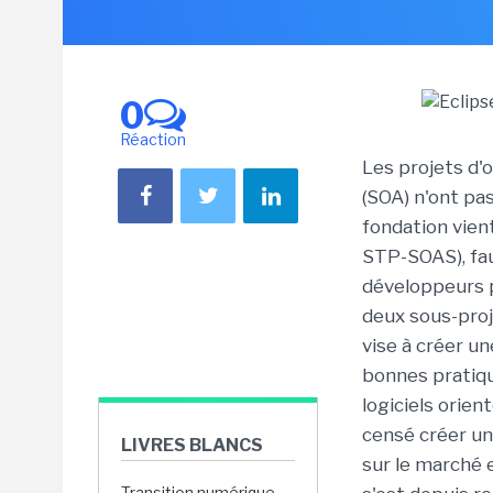
0
Réaction
Les projets d'o
(SOA) n'ont pas
fondation vient
STP-SOAS), fau
développeurs 
deux sous-proje
vise à créer u
bonnes pratiqu
logiciels orien
censé créer un
LIVRES BLANCS
sur le marché e
Transition numérique