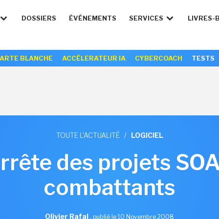
DOSSIERS
ÉVÉNEMENTS
SERVICES
LIVRES-
ARTE BLANCHE
ACCÉLERATEUR IA
CYBERCOACH
TESTS
TOUTE L'ACTUALITÉ
/
LOGICIEL
arrête des projets SOA
combattants
Olivier Rafal
,
publié le 10 Novembre 2008