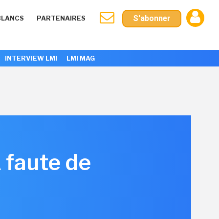
S'abonner
BLANCS
PARTENAIRES
INTERVIEW LMI
LMI MAG
 faute de