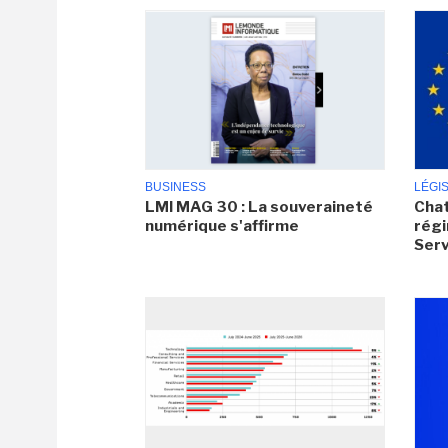
BUSINESS
LÉGI
LMI MAG 30 : La souveraineté
Chat
numérique s'affirme
régi
Serv