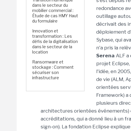
s'est depuis re
dans le secteur du
redondance ave
mobilier commercial :
Étude de cas HMY Haut
outillage aut
du formulaire
décrivait des 
Innovation et
déploiement d'
transformation : Les
Sybase, qui ava
défis de la digitalisation
dans le secteur de la
n'a pris la relè
location
Serena
ALF a 
Ransomware et
projet Eclipse
stockage : Comment
l'idée, en 2005
sécuriser son
infrastructure
de vie (ALM, A
orientées servi
Framework) a d
plusieurs dire
architectures orientées événements) e
accréditations, qui a donné lieu à un f
sign-on). La fondation Eclipse expliqu