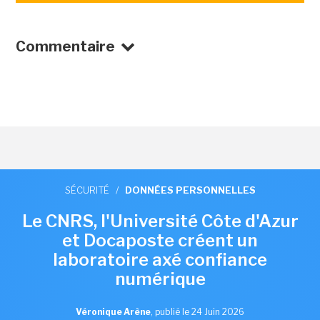
Commentaire
SÉCURITÉ
/
DONNÉES PERSONNELLES
Le CNRS, l'Université Côte d'Azur
et Docaposte créent un
laboratoire axé confiance
numérique
Véronique Arène
,
publié le 24 Juin 2026