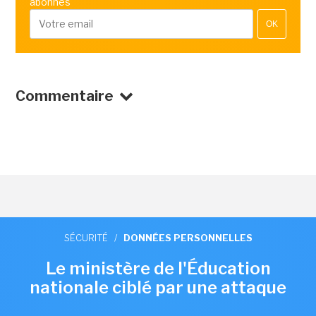
abonnés
OK
Commentaire
SÉCURITÉ
/
DONNÉES PERSONNELLES
Le ministère de l'Éducation
nationale ciblé par une attaque