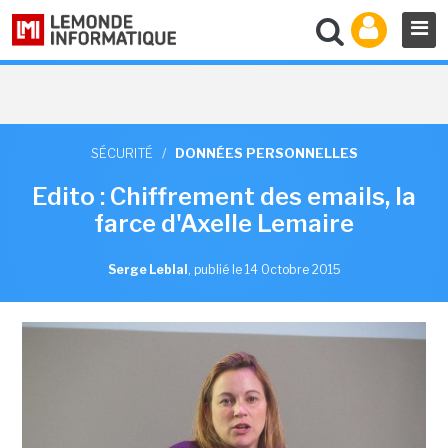
SÉCURITÉ
/
DONNÉES PERSONNELLES
Edito : Chiffrement des emails, la
farce d'Axelle Lemaire
Serge Leblal
,
publié le 14 Octobre 2015