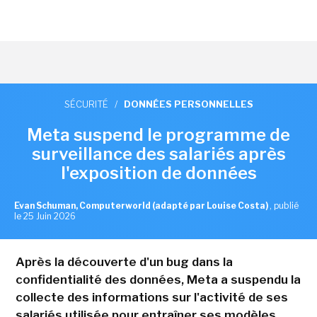
SÉCURITÉ
/
DONNÉES PERSONNELLES
Meta suspend le programme de
surveillance des salariés après
l'exposition de données
Evan Schuman, Computerworld (adapté par Louise Costa)
,
publié
le 25 Juin 2026
Après la découverte d'un bug dans la
confidentialité des données, Meta a suspendu la
collecte des informations sur l'activité de ses
salariés utilisée pour entraîner ses modèles