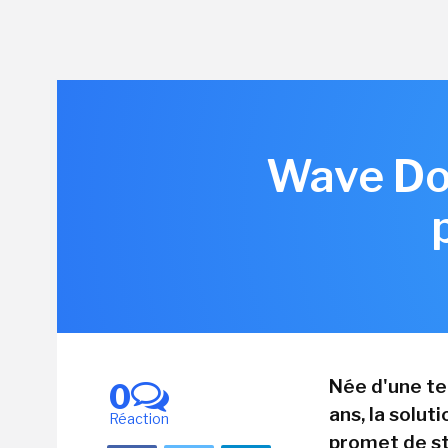
Wave Dom
Née d'une te
0
ans, la solu
Réaction
promet de st