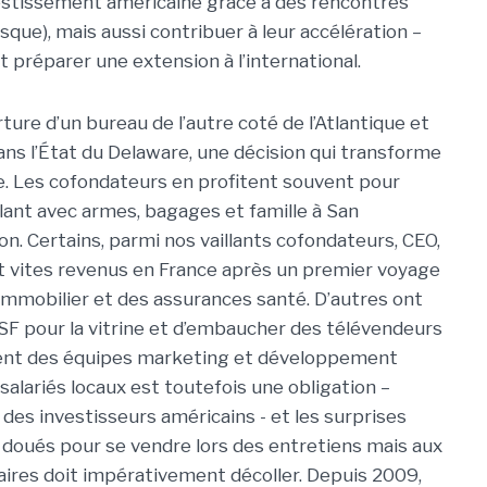
nvestissement américaine grâce à des rencontres
isque), mais aussi contribuer à leur accélération –
t préparer une extension à l’international.
rture d’un bureau de l’autre coté de l’Atlantique et
dans l’État du Delaware, une décision qui transforme
ale. Les cofondateurs en profitent souvent pour
llant avec armes, bagages et famille à San
on. Certains, parmi nos vaillants cofondateurs, CEO,
t vites revenus en France après un premier voyage
l’immobilier et des assurances santé. D’autres ont
 SF pour la vitrine et d’embaucher des télévendeurs
ent des équipes marketing et développement
alariés locaux est toutefois une obligation –
des investisseurs américains - et les surprises
 doués pour se vendre lors des entretiens mais aux
aires doit impérativement décoller. Depuis 2009,