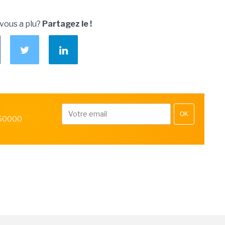
 vous a plu?
Partagez le !
OK
 50000