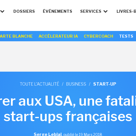
DOSSIERS
ÉVÉNEMENTS
SERVICES
LIVRES-
ARTE BLANCHE
ACCÉLERATEUR IA
CYBERCOACH
TESTS
TOUTE L'ACTUALITÉ
/
BUSINESS
/
START-UP
rer aux USA, une fatal
start-ups françaises
Serge Leblal
,
publié le 19 Mars 2018