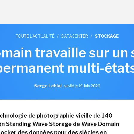
TOUTE L'ACTUALITÉ
/
DATACENTER
/
STOCKAGE
ain travaille sur un
permanent multi-état
Serge Leblal
,
publié le 19 Juin 2026
chnologie de photographie vieille de 140
tion Standing Wave Storage de Wave Domain
ocker des données pour des siècles en