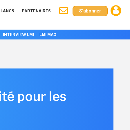
S'abonner
BLANCS
PARTENAIRES
INTERVIEW LMI
LMI MAG
ité pour les