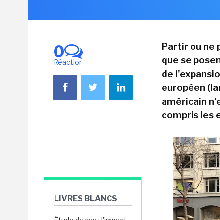
Partir ou ne 
0
que se posen
Réaction
de l'expansi
européen (la
américain n'
compris les 
LIVRES BLANCS
Étude de cas : l'impact