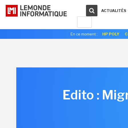
ACTUALITÉS
En ce moment :
HP POLY
C
Edito : Mig