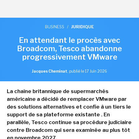
BUSINESS
/
JURIDIQUE
En attendant le procès avec
Broadcom, Tesco abandonne
progressivement VMware
Jacques Cheminat
,
publié le 17 Juin 2026
La chaîne britannique de supermarchés
américaine a décidé de remplacer VMware par
des solutions alternatives et confie à un tiers le
support de sa plateforme existante . En
parallèle, Tesco continue sa procédure judiciaire
contre Broadcom qui sera examinée au plus tôt
en novembre 2027.