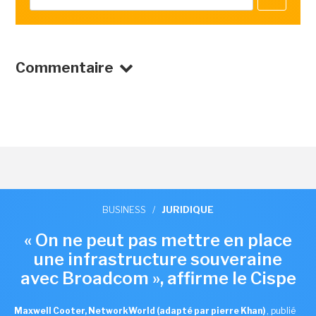
Commentaire
BUSINESS
/
JURIDIQUE
« On ne peut pas mettre en place
une infrastructure souveraine
avec Broadcom », affirme le Cispe
Maxwell Cooter, NetworkWorld (adapté par pierre Khan)
,
publié