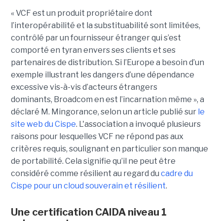
« VCF est un produit propriétaire dont
l’interopérabilité et la substituabilité sont limitées,
contrôlé par un fournisseur étranger qui s’est
comporté en tyran envers ses clients et ses
partenaires de distribution. Si l’Europe a besoin d’un
exemple illustrant les dangers d’une dépendance
excessive vis-à-vis d’acteurs étrangers
dominants, Broadcom en est l’incarnation même », a
déclaré M. Mingorance, selon un article publié sur
le
site web du C
ispe
.
L'association a invoqué plusieurs
raisons pour lesquelles VCF ne répond pas aux
critères requis, soulignant en particulier son manque
de portabilité. Cela signifie qu’il ne peut être
considéré comme résilient au regard du
cadre du
C
ispe
pour un cloud souverain et résilient
.
Une certification CAIDA niveau 1