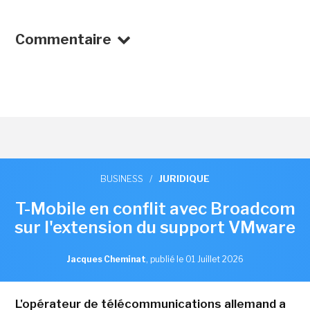
Commentaire
BUSINESS
/
JURIDIQUE
T-Mobile en conflit avec Broadcom
sur l'extension du support VMware
Jacques Cheminat
,
publié le 01 Juillet 2026
L'opérateur de télécommunications allemand a