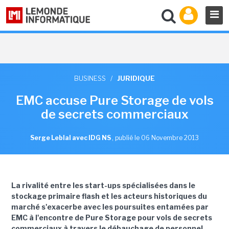
BUSINESS
/
JURIDIQUE
EMC accuse Pure Storage de vols
de secrets commerciaux
Serge Leblal avec IDG NS
,
publié le 06 Novembre 2013
La rivalité entre les start-ups spécialisées dans le
stockage primaire flash et les acteurs historiques du
marché s'exacerbe avec les poursuites entamées par
EMC à l'encontre de Pure Storage pour vols de secrets
commerciaux à travers le débauchage de personnel.