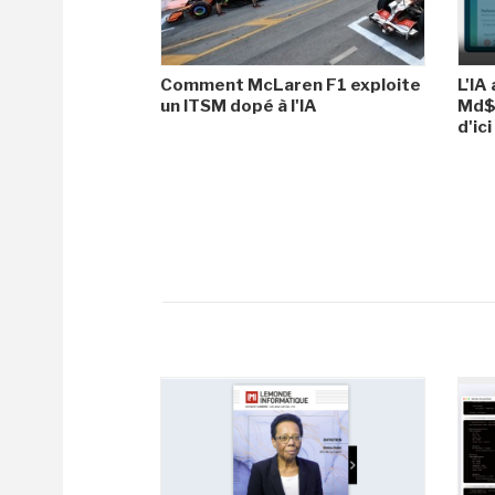
Comment McLaren F1 exploite
L'IA
un ITSM dopé à l'IA
Md$ 
d'ic