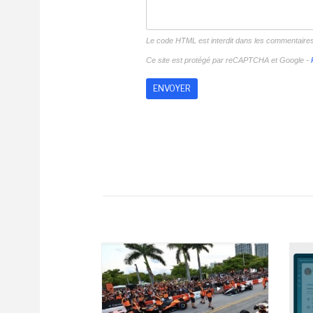
Le code HTML est interdit dans les commentaire
Ce site est protégé par reCAPTCHA et Google -