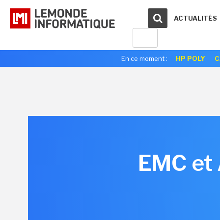
ACTUALITÉS
En ce moment :
HP POLY
C
EMC et 