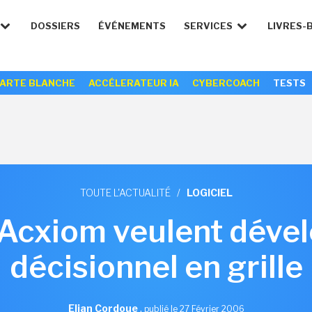
DOSSIERS
ÉVÉNEMENTS
SERVICES
LIVRES-
ARTE BLANCHE
ACCÉLERATEUR IA
CYBERCOACH
TESTS
TOUTE L'ACTUALITÉ
/
LOGICIEL
Acxiom veulent dével
décisionnel en grille
Elian Cordoue
,
publié le 27 Février 2006