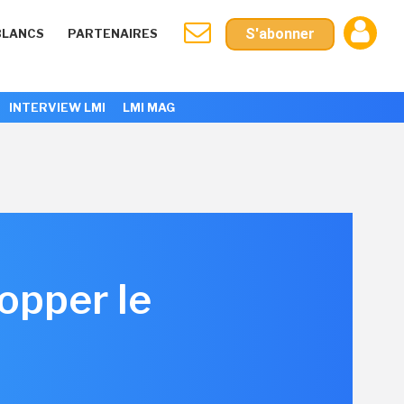
S'abonner
BLANCS
PARTENAIRES
INTERVIEW LMI
LMI MAG
opper le