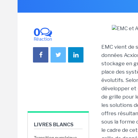
0
Réaction
EMC vient de s'
données Acxio
stockage en gri
place des syst
évolutifs. Sel
développer et
de grille pour 
les solutions d
offres résulta
sous la forme 
LIVRES BLANCS
le cadre de cet
Transition numérique