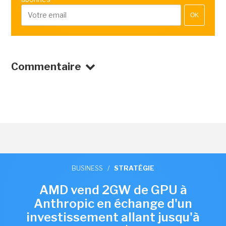
OK
Commentaire
BUSINESS
/
STRATÉGIE
AMD vend 2GW de GPU à
Anthropic en échange d'un
investissement allant jusqu'à