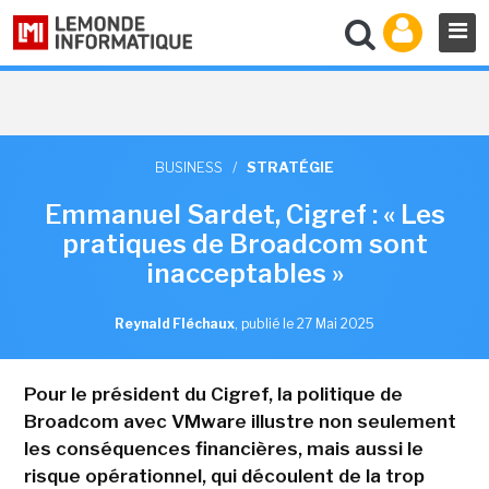
BUSINESS
/
STRATÉGIE
Emmanuel Sardet, Cigref : « Les
pratiques de Broadcom sont
inacceptables »
Reynald Fléchaux
,
publié le 27 Mai 2025
Pour le président du Cigref, la politique de
Broadcom avec VMware illustre non seulement
les conséquences financières, mais aussi le
risque opérationnel, qui découlent de la trop