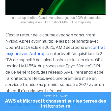
La start-up derrière Claude va acheter jusquà 2GW de capacité
énergétique en GPU Instinct MI455X. (Unsplash)
C’est le retour de la course avec son concurrent
Nvidia.
Après avoir multiplié les partenariats avec
OpenAI et Oracle en 2025, AMD décroche un
contrat
majeur avec Anthropic
, qui prévoit l’acquisition de 2
GW de capacité de calcul basée sur les derniers GPU
Instinct MI455X, du
processeur
Epyc
“Venice” (CPU
de 6è génération), des réseaux
AMD Pensando
et de
l’architecture Helios, avec une première mise en
service attendue au premier semestre 2027 avec un
objectif d’un gigawatt déployé.
ARTICLE SUIVANT
AWS et Microsoft chassent sur les terres des
Plus qu’un fournisseur de GPU
intégrateurs