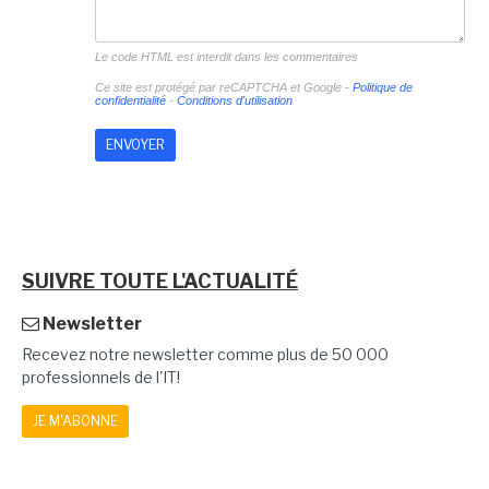
Le code HTML est interdit dans les commentaires
Ce site est protégé par reCAPTCHA et Google -
Politique de
confidentialité
-
Conditions d'utilisation
SUIVRE TOUTE L'ACTUALITÉ
Newsletter
Recevez notre newsletter comme plus de 50 000
professionnels de l'IT!
JE M'ABONNE