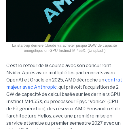
La start-up derrière Claude va acheter jusquà 2GW de capacité
énergétique en GPU Instinct MI455X. (Unsplash)
C’est le retour de la course avec son concurrent
Nvidia.
Après avoir multiplié les partenariats avec
OpenAI et Oracle en 2025, AMD décroche un
contrat
majeur avec Anthropic
, qui prévoit l’acquisition de 2
GW de capacité de calcul basée sur les derniers GPU
Instinct MI455X, du
processeur
Epyc
“Venice” (CPU
de 6è génération), des réseaux
AMD Pensando
et de
l’architecture Helios, avec une première mise en
service attendue au premier semestre 2027 avec un