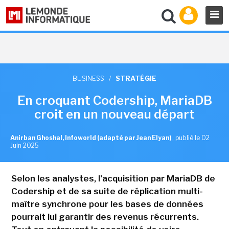
BUSINESS
/
STRATÉGIE
En croquant Codership, MariaDB
croit en un nouveau départ
Anirban Ghoshal, Infoworld (adapté par Jean Elyan)
,
publié le 02
Juin 2025
Selon les analystes, l'acquisition par MariaDB de
Codership et de sa suite de réplication multi-
maître synchrone pour les bases de données
pourrait lui garantir des revenus récurrents.