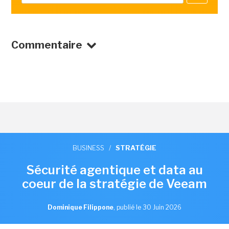
Commentaire
BUSINESS
/
STRATÉGIE
Sécurité agentique et data au
coeur de la stratégie de Veeam
Dominique Filippone
,
publié le 30 Juin 2026