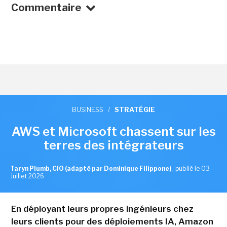
Commentaire
BUSINESS
/
STRATÉGIE
AWS et Microsoft chassent sur les
terres des intégrateurs
Taryn Plumb, CIO (adapté par Dominique Filippone)
,
publié le 03
Juillet 2026
En déployant leurs propres ingénieurs chez
leurs clients pour des déploiements IA, Amazon