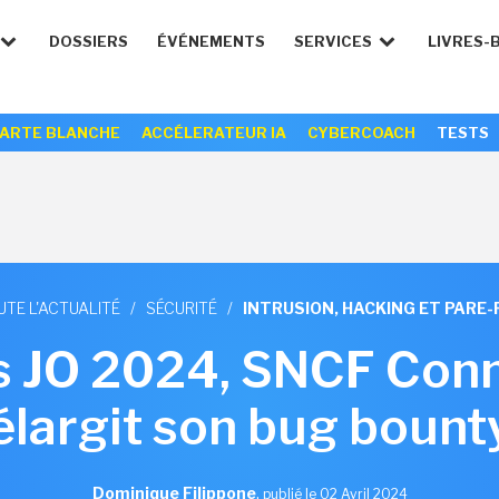
DOSSIERS
ÉVÉNEMENTS
SERVICES
LIVRES-
ARTE BLANCHE
ACCÉLERATEUR IA
CYBERCOACH
TESTS
UTE L'ACTUALITÉ
/
SÉCURITÉ
/
INTRUSION, HACKING ET PARE-
s JO 2024, SNCF Co
élargit son bug bount
Dominique Filippone
,
publié le 02 Avril 2024