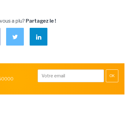
 vous a plu?
Partagez le !
OK
 50000