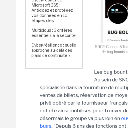
Microsoft 365 :
Anticipez et protégez
vos données en 10
étapes clés
Multicloud : 6 critères
essentiels à la sécurité
Cyber-résilience : quelle
SNCF Connect&Tech 
approche au-delà des
de bug bounty t
plans de continuité ?
Les bug bount
Au sein de SNC
spécialisée dans la fourniture de mult
ventes de billets, réservation de moyen
privé opéré par le fournisseur frança
ont été ainsi mobilisés pour trouver de
désormais le groupe va plus loin en
ou
bugs
. "Depuis 6 ans des fonctions ont