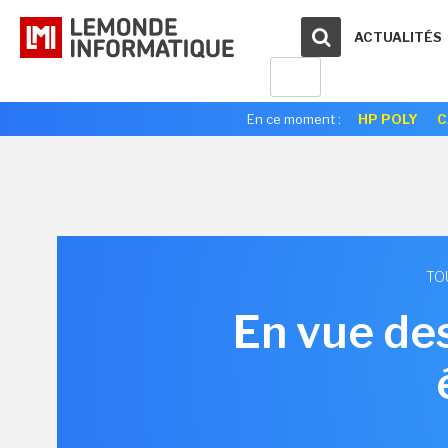
ACTUALITÉS
En ce moment :
HP POLY
C
TO
En vue de