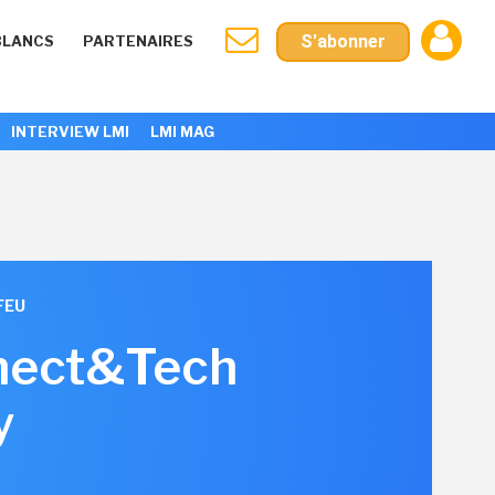
S'abonner
BLANCS
PARTENAIRES
INTERVIEW LMI
LMI MAG
FEU
nnect&Tech
y