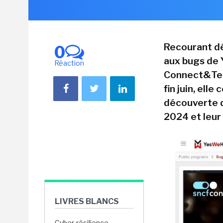
Recourant dé
0
aux bugs de
Réaction
Connect&Tech
fin juin, elle
découverte d
2024 et leur
LIVRES BLANCS
Cyber-résilience