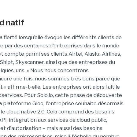
d natif
 fierté lorsqu’elle évoque les différents clients de
isée par des centaines d'entreprises dans le monde
t compte parmi ses clients Airtel, Alaska Airlines,
Shipt, Skyscanner, ainsi que des entreprises du
elques-uns. « Nous nous concentrons
 encore une fois, nous sommes très bons parce que
 affirme-t-elle. Les entreprises ont alors fait le
oservices. Pour Solo.io, cette phase de découverte
sa plateforme Gloo, l'entreprise souhaite désormais
 le cloud native 2.0. Cela comprend des besoins
API, intégration aux services de cloud public,
 et d'autorisation – mais aussi des besoins
tion des microservices, mise à l'échelle du nombre