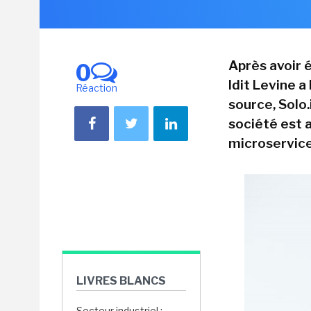
Après avoir é
0
Idit Levine a
Réaction
source, Solo
société est 
microservice
LIVRES BLANCS
Secteur industriel :