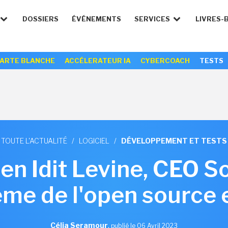
DOSSIERS
ÉVÉNEMENTS
SERVICES
LIVRES-
ARTE BLANCHE
ACCÉLERATEUR IA
CYBERCOACH
TESTS
TOUTE L'ACTUALITÉ
/
LOGICIEL
/
DÉVELOPPEMENT ET TESTS
en Idit Levine, CEO Sol
me de l'open source e
Célia Seramour
,
publié le 06 Avril 2023