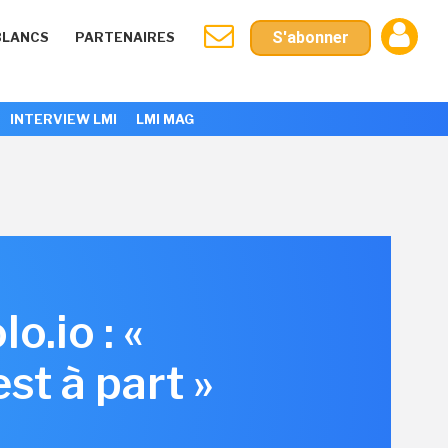
S'abonner
BLANCS
PARTENAIRES
INTERVIEW LMI
LMI MAG
o.io : «
st à part »