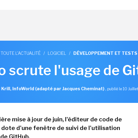
TOUTE L'ACTUALITÉ
/
LOGICIEL
/
DÉVELOPPEMENT ET TESTS
o scrute l'usage de G
l Krill, InfoWorld (adapté par Jacques Cheminat)
,
publié le 10 Juill
ère mise à jour de juin, l'éditeur de code de
dote d'une fenêtre de suivi de l'utilisation
 de GitHub.