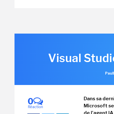
Visual Studi
Paul
Dans sa derni
0
Microsoft se 
Réaction
de l'agent IA