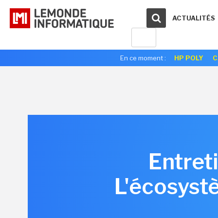
ACTUALITÉS
En ce moment :
HP POLY
C
Entreti
L'écosystè