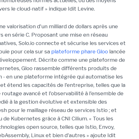
de nombreuses normes actuelles, ou des moyens
rs le cloud-natif » indique Idit Levine.
ne valorisation d'un milliard de dollars après une
ars en série C. Proposant une mise en réseau
atives, Solo.io connecte et sécurise les services et
puie pour cela sur sa
plateforme phare Gloo
lancée
 développement. Décrite comme une plateforme de
bernetes, Gloo rassemble différents produits de
ium - en une plateforme intégrée qui automatise les
et étend les capacités de l'entreprise, telles que la
le routage avancé et l'observabilité à l'ensemble de
édié à la gestion évolutive et extensible des
sh pour le maillage réseau de services Istio ; et
 de Kubernetes grâce à CNI Cilium. « Tous les
hnologies open source, telles que Istio, Envoy,
Assembly, Linux et bien d'autres » ajoute Idit