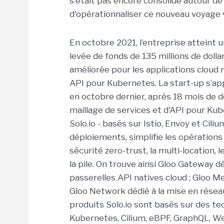
s'était pas encore consolidé autour 
d'opérationnaliser ce nouveau voyage ve
En octobre 2021, l’entreprise atteint u
levée de fonds de 135 millions de doll
améliorée pour les applications cloud n
API pour Kubernetes. La start-up s’ap
en octobre dernier, après 18 mois de
maillage de services et d'API pour Ku
Solo.io - basés sur Istio, Envoy et Cil
déploiements, simplifie les opérations 
sécurité zero-trust, la multi-location, 
la pile. On trouve ainsi Gloo Gateway d
passerelles API natives cloud ; Gloo Me
Gloo Network dédié à la mise en réseau
produits Solo.io sont basés sur des tec
Kubernetes, Cilium, eBPF, GraphQL, Web