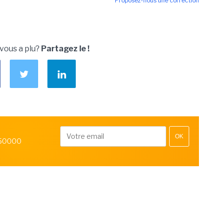
Proposez-nous une correction
 vous a plu?
Partagez le !
OK
 50000