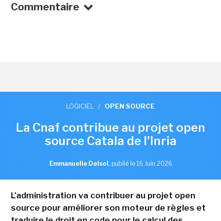
Commentaire
LOGICIEL
/
OPEN SOURCE
La Cnaf contribue au projet open
source Catala de l'Inria
Emmanuelle Delsol
,
publié le 16 Juin 2026
L'administration va contribuer au projet open
source pour améliorer son moteur de règles et
traduire le droit en code pour le calcul des