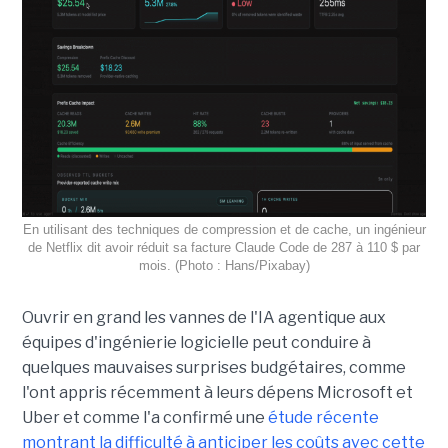
En utilisant des techniques de compression et de cache, un ingénieur
de Netflix dit avoir réduit sa facture Claude Code de 287 à 110 $ par
mois. (Photo : Hans/Pixabay)
Ouvrir en grand les vannes de l'IA agentique aux
équipes d'ingénierie logicielle peut conduire à
quelques mauvaises surprises budgétaires, comme
l'ont appris récemment à leurs dépens Microsoft et
Uber et comme l'a confirmé une
étude récente
montrant la difficulté à anticiper les coûts avec cette