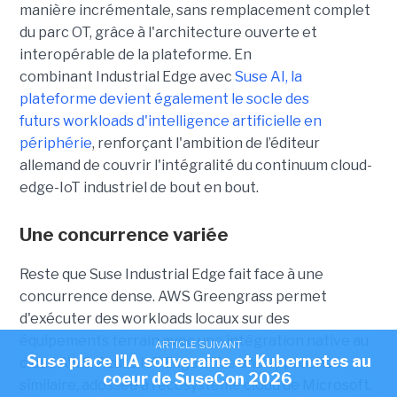
manière incrémentale, sans remplacement complet
du parc OT, grâce à l'architecture ouverte et
interopérable de la plateforme. En
combinant Industrial Edge avec
Suse AI, la
plateforme devient également le socle des
futurs workloads d'intelligence artificielle en
périphérie
, renforçant l'ambition de l’éditeur
allemand de couvrir l'intégralité du continuum cloud-
edge-IoT industriel de bout en bout.
Une concurrence variée
Reste que Suse Industrial Edge fait face à une
concurrence dense. AWS Greengrass permet
d'exécuter des workloads locaux sur des
équipements terrain avec une intégration native au
ARTICLE SUIVANT
Suse place l'IA souveraine et Kubernetes au
cloud AWS. Azure IoT Edge offre une approche
coeur de SuseCon 2026
similaire, adossée à l'écosystème cloud de Microsoft.