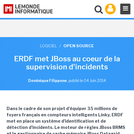
LOGICIEL
/
OPEN SOURCE
ERDF met JBoss au coeur de la
supervision d'incidents
Dominique Filippone
,
publié le 04 Juin 2014
Dans le cadre de son projet d'équiper 35 millions de
foyers français en compteurs intelligents Linky, ERDF
met en place un système d'identification et de
détection d'incidents. Le moteur de règles JBoss BRMS
et le gestionnaire de cache mémoire JBoss Datagrid