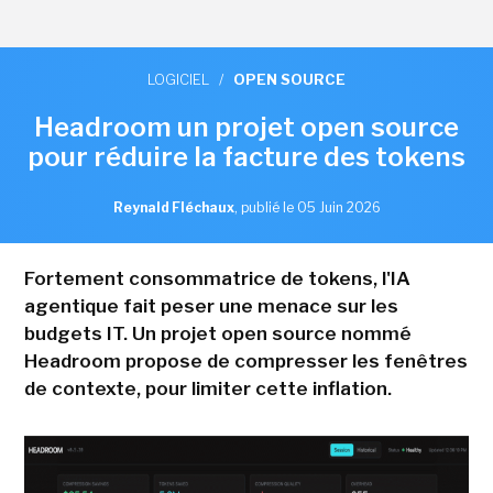
LOGICIEL
/
OPEN SOURCE
Headroom un projet open source
pour réduire la facture des tokens
Reynald Fléchaux
,
publié le 05 Juin 2026
Fortement consommatrice de tokens, l'IA
agentique fait peser une menace sur les
budgets IT. Un projet open source nommé
Headroom propose de compresser les fenêtres
de contexte, pour limiter cette inflation.