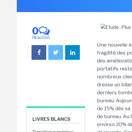
0
Réaction
Une nouvelle é
fragilité des 
des améliorati
portatifs rest
nombreux clien
dresse un bilan
derniers tombe
bureau. Aujour
de 15% dès sa
de bureau. Au 
LIVRES BLANCS
environ 20% de
Transition numérique