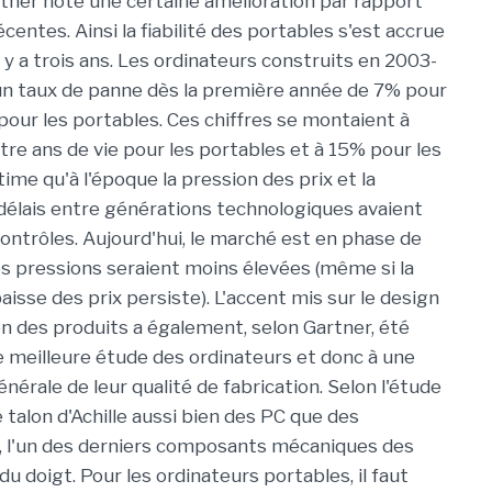
tner note une certaine amélioration par rapport
centes. Ainsi la fiabilité des portables s'est accrue
l y a trois ans. Les ordinateurs construits en 2003-
n taux de panne dès la première année de 7% pour
pour les portables. Ces chiffres se montaient à
re ans de vie pour les portables et à 15% pour les
ime qu'à l'époque la pression des prix et la
délais entre générations technologiques avaient
contrôles. Aujourd'hui, le marché est en phase de
es pressions seraient moins élevées (même si la
aisse des prix persiste). L'accent mis sur le design
on des produits a également, selon Gartner, été
e meilleure étude des ordinateurs et donc à une
nérale de leur qualité de fabrication. Selon l'étude
 talon d'Achille aussi bien des PC que des
rs, l'un des derniers composants mécaniques des
 doigt. Pour les ordinateurs portables, il faut