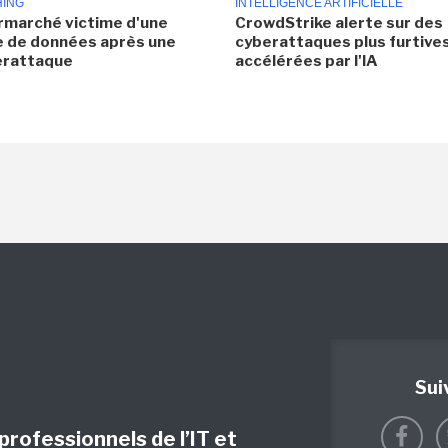
HING
INTELLIGENCE ARTIFICIELLE
rmarché victime d'une
CrowdStrike alerte sur des
e de données après une
cyberattaques plus furtives
erattaque
accélérées par l'IA
Sui
 professionnels de l’IT et