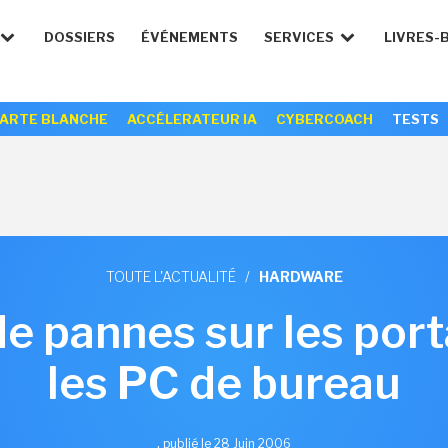
DOSSIERS
ÉVÉNEMENTS
SERVICES
LIVRES-
ARTE BLANCHE
ACCÉLERATEUR IA
CYBERCOACH
TESTS
TOUTE L'ACTUALITÉ
/
HARDWARE
de pannes sur les por
les PC de bureau
,
publié le 28 Juin 2006