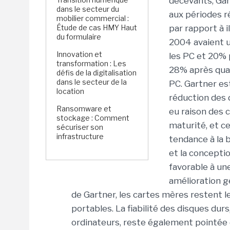
décevants, Gar
dans le secteur du
aux périodes ré
mobilier commercial :
Étude de cas HMY Haut
par rapport à i
du formulaire
2004 avaient u
Innovation et
les PC et 20% 
transformation : Les
28% après quat
défis de la digitalisation
dans le secteur de la
PC. Gartner est
location
réduction des 
Ransomware et
eu raison des 
stockage : Comment
maturité, et c
sécuriser son
infrastructure
tendance à la b
et la concepti
favorable à un
amélioration gé
de Gartner, les cartes mères restent le
portables. La fiabilité des disques du
ordinateurs, reste également pointée du