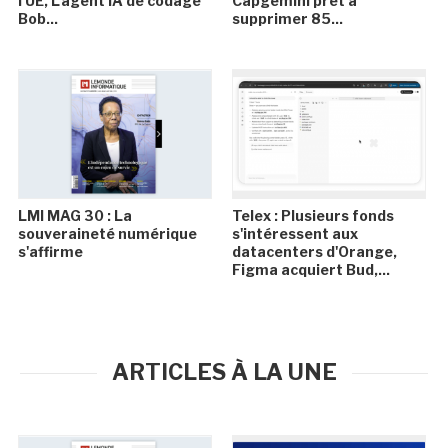
l'UE, L'agent IA de codage
Capgemini prêt à
Bob...
supprimer 85...
LMI MAG 30 : La
Telex : Plusieurs fonds
souveraineté numérique
s'intéressent aux
s'affirme
datacenters d'Orange,
Figma acquiert Bud,...
ARTICLES À LA UNE