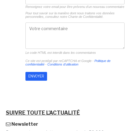
Renseignez votre email pour être prévenu d'un nouveau commentaire
Pour tout savoir sur la manière dont nous traitons vos données
personnelles, consultez notre
Charte de Confidentialité.
Le code HTML est interdit dans les commentaires
Ce site est protégé par reCAPTCHA et Google -
Politique de
confidentialité
-
Conditions d'utilisation
SUIVRE TOUTE L'ACTUALITÉ
Newsletter