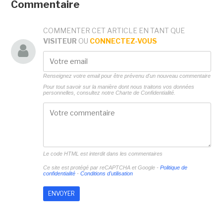
Commentaire
COMMENTER CET ARTICLE EN TANT QUE
VISITEUR
OU
CONNECTEZ-VOUS
Renseignez votre email pour être prévenu d'un nouveau commentaire
Pour tout savoir sur la manière dont nous traitons vos données
personnelles, consultez notre
Charte de Confidentialité.
Le code HTML est interdit dans les commentaires
Ce site est protégé par reCAPTCHA et Google -
Politique de
confidentialité
-
Conditions d'utilisation