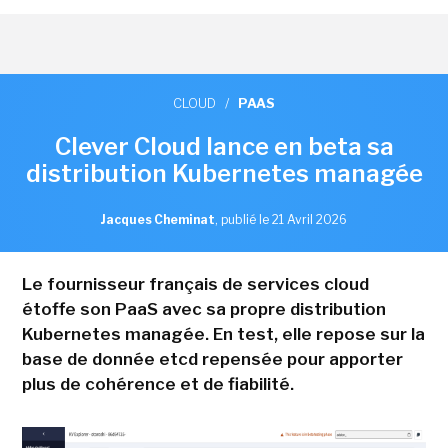
CLOUD
/
PAAS
Clever Cloud lance en beta sa
distribution Kubernetes managée
Jacques Cheminat
,
publié le 21 Avril 2026
Le fournisseur français de services cloud
étoffe son PaaS avec sa propre distribution
Kubernetes managée. En test, elle repose sur la
base de donnée etcd repensée pour apporter
plus de cohérence et de fiabilité.