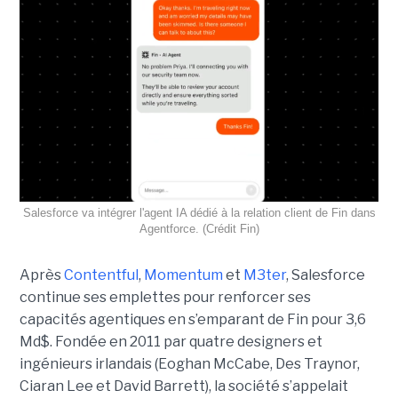
Salesforce va intégrer l'agent IA dédié à la relation client de Fin dans
Agentforce. (Crédit Fin)
Après
Contentful
,
Momentum
et
M3ter
, Salesforce
continue ses emplettes pour renforcer ses
capacités agentiques en s’emparant de Fin pour 3,6
Md$. Fondée en 2011 par quatre designers et
ingénieurs irlandais (Eoghan McCabe, Des Traynor,
Ciaran Lee et David Barrett), la société s’appelait