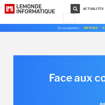
ACTUALITÉS
En ce moment :
HP POLY
C
Face aux co
Ani