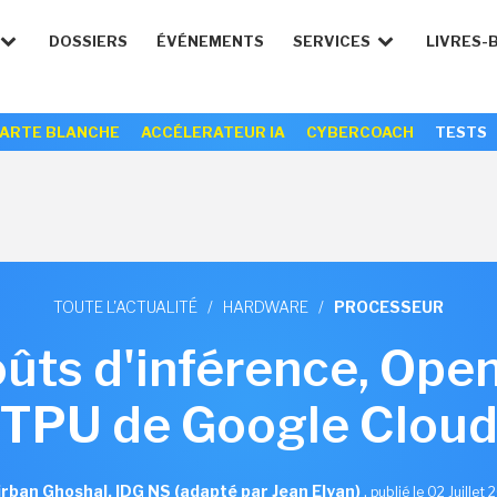
DOSSIERS
ÉVÉNEMENTS
SERVICES
LIVRES-
ARTE BLANCHE
ACCÉLERATEUR IA
CYBERCOACH
TESTS
TOUTE L'ACTUALITÉ
/
HARDWARE
/
PROCESSEUR
ûts d'inférence, Open
TPU de Google Clou
rban Ghoshal, IDG NS (adapté par Jean Elyan)
,
publié le 02 Juillet