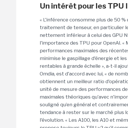
Un intérêt pour les TPU 
« L'inférence consomme plus de 50 % d
traitement de tenseur, en particulier l
nettement inférieur à celui des GPU Nvi
l'importance des TPU pour OpenAI. « M
performances maximales des récentes 
minimise le gaspillage d'énergie et les 
rentables à grande échelle », a-t-il ajo
Omdia, est d'accord avec lui, « de nombr
obtiennent un meilleur ratio d'opérati
unité de mesure des performances de c
maximales théoriques qu'avec n'importe
souligné qu’en général et contrairemen
tendance à rester sur le marché plus
l'évolution. « Les A100, les A10 et m
propose toujours le TPU v2 qu’il comme