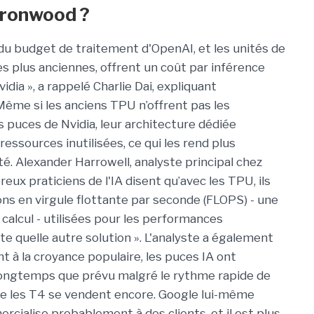
Ironwood ?
u budget de traitement d'OpenAI, et les unités de
es plus anciennes, offrent un coût par inférence
dia », a rappelé Charlie Dai, expliquant
ême si les anciens TPU n’offrent pas les
puces de Nvidia, leur architecture dédiée
ressources inutilisées, ce qui les rend plus
uté. Alexander Harrowell, analyste principal chez
eux praticiens de l'IA disent qu’avec les TPU, ils
ons en virgule flottante par seconde (FLOPS) - une
alcul - utilisées pour les performances
 quelle autre solution ». L'analyste a également
t à la croyance populaire, les puces IA ont
 longtemps que prévu malgré le rythme rapide de
ême les T4 se vendent encore. Google lui-même
rcialise probablement à des clients, et il est plus