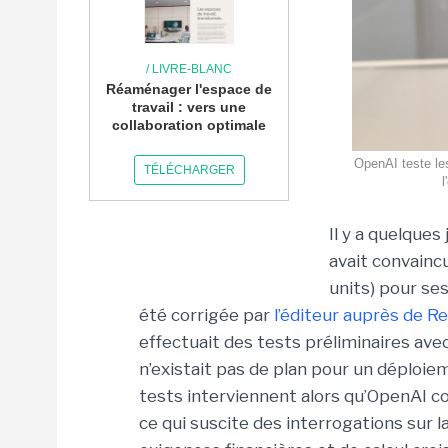
/ LIVRE-BLANC
Réaménager l'espace de
travail : vers une
collaboration optimale
OpenAI teste le
TÉLÉCHARGER
l
Il y a quelques 
avait convainc
units) pour se
été corrigée par
l’éditeur auprès de R
effectuait des tests préliminaires ave
n’existait pas de plan pour un déploie
tests interviennent alors qu’OpenAI c
ce qui suscite des interrogations sur l