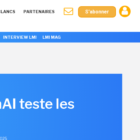
S'abonner
BLANCS
PARTENAIRES
INTERVIEW LMI
LMI MAG
AI teste les
d
 2025