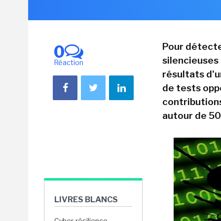
Pour détecte
0
silencieuses
Réaction
résultats d'u
de tests opp
contribution
autour de 50
LIVRES BLANCS
Cyber-résilience