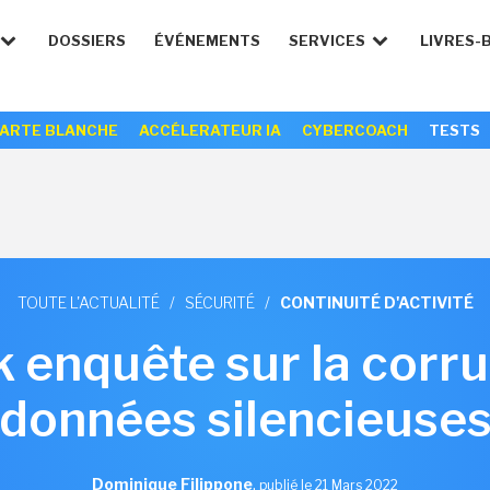
DOSSIERS
ÉVÉNEMENTS
SERVICES
LIVRES-
ARTE BLANCHE
ACCÉLERATEUR IA
CYBERCOACH
TESTS
TOUTE L'ACTUALITÉ
/
SÉCURITÉ
/
CONTINUITÉ D'ACTIVITÉ
 enquête sur la corru
données silencieuse
Dominique Filippone
,
publié le 21 Mars 2022