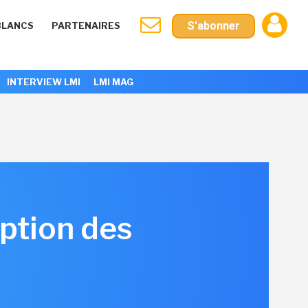
S'abonner
BLANCS
PARTENAIRES
INTERVIEW LMI
LMI MAG
ption des
s