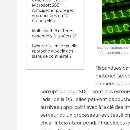
Microsoft 365 :
Anticipez et protégez
vos données en 10
étapes clés
Multicloud : 6 critères
essentiels à la sécurité
Cyber-résilience : quelle
Les corruptions de 
approche au-delà des
mais peuvent aussi 
plans de continuité ?
Répandues dans
matériel (serve
données silenc
corruption pour SDC - sont des erreurs
radar de la DSI, elles peuvent débouc
au niveau applicatif avec à la clé des i
serveur ou un processeur est testé ch
chez l'intégrateur pendant quelques jo