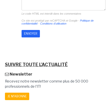
Le code HTML est interdit dans les commentaires
Ce site est protégé par reCAPTCHA et Google -
Politique de
confidentialité
-
Conditions d'utilisation
SUIVRE TOUTE L'ACTUALITÉ
Newsletter
Recevez notre newsletter comme plus de 50 000
professionnels de l'IT!
JE M'ABONNE