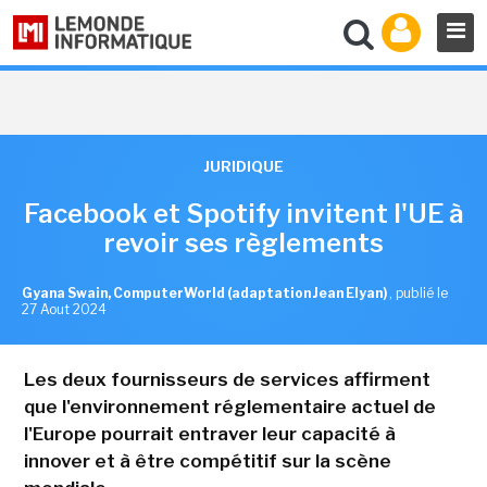
JURIDIQUE
Facebook et Spotify invitent l'UE à
revoir ses règlements
Gyana Swain, ComputerWorld (adaptation Jean Elyan)
,
publié le
27 Aout 2024
Les deux fournisseurs de services affirment
que l'environnement réglementaire actuel de
l'Europe pourrait entraver leur capacité à
innover et à être compétitif sur la scène