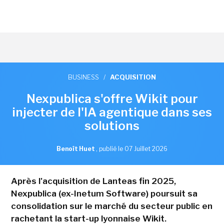
BUSINESS
/
ACQUISITION
Nexpublica s'offre Wikit pour
injecter de l'IA agentique dans ses
solutions
Benoît Huet
,
publié le 07 Juillet 2026
Après l'acquisition de Lanteas fin 2025,
Nexpublica (ex-Inetum Software) poursuit sa
consolidation sur le marché du secteur public en
rachetant la start-up lyonnaise Wikit.