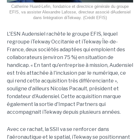
Catherine Huard-Lefin, fondatrice et directrice générale du groupe
EFIS, va assister Alexandre Lafosse, directeur associé dAudensiel
dans lintégration diTekway. (Crédit EFIS)
L'ESN Audensiel rachète le groupe EFIS, lequel
regroupe iTekway Occitanie et iTekway Île-de-
France, deux sociétés adaptées qui emploient des
collaborateurs (environ 75 %) en situation de
handicap. « En tant qu'entreprise à mission, Audensiel
est très attachée à l'inclusion par le numérique, ce
qui rend cette acquisition très différenciante »,
souligne d'ailleurs Nicolas Pacault, président et
fondateur d'Audensiel. Cette acquisition marque
également la sortie d'Impact Partners qui
accompagnait iTekway depuis plusieurs années.
Avec ce rachat, la SSII va se renforcer dans
l'aéronautique et le spatial, iTekway se positionnant