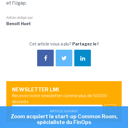
et l'Ugap.
Article rédigé par
Benoît Huet
Cet article vous a plu?
Partagez le !
NEWSLETTER LMI
Recevez notre newsletter comme plus de 50000
abonnés
OK
ARTICLE SUIVANT
Zoom acquiert la start-up Common Room,
spécialiste du FinOps