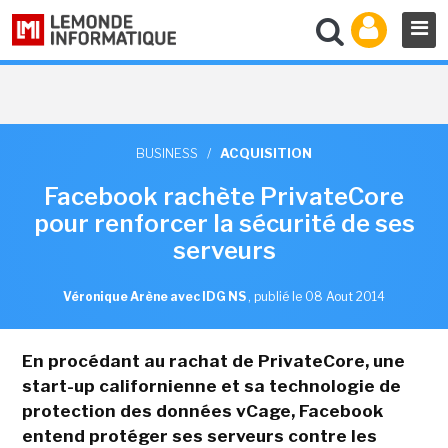
BUSINESS
/
ACQUISITION
Facebook rachète PrivateCore
pour renforcer la sécurité de ses
serveurs
Véronique Arène avec IDG NS
,
publié le 08 Aout 2014
En procédant au rachat de PrivateCore, une
start-up californienne et sa technologie de
protection des données vCage, Facebook
entend protéger ses serveurs contre les