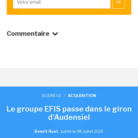
OK
Commentaire
BUSINESS
/
ACQUISITION
Le groupe EFIS passe dans le giron
d'Audensiel
Benoît Huet
,
publié le 08 Juillet 2026