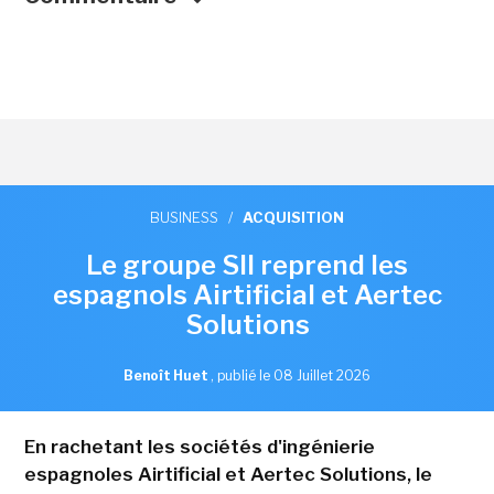
BUSINESS
/
ACQUISITION
Le groupe SII reprend les
espagnols Airtificial et Aertec
Solutions
Benoît Huet
,
publié le 08 Juillet 2026
En rachetant les sociétés d'ingénierie
espagnoles Airtificial et Aertec Solutions, le