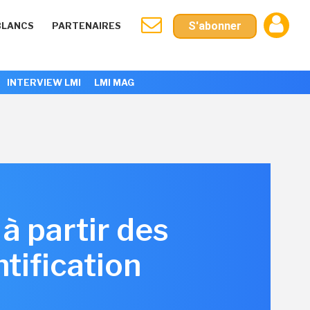
S'abonner
BLANCS
PARTENAIRES
INTERVIEW LMI
LMI MAG
à partir des
tification