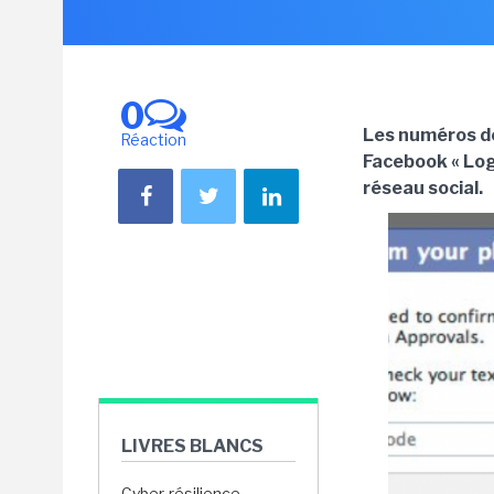
0
Les numéros de 
Réaction
Facebook « Logi
réseau social.
LIVRES BLANCS
Cyber-résilience