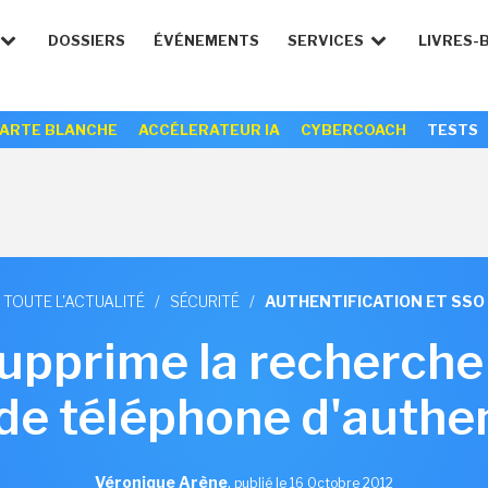
DOSSIERS
ÉVÉNEMENTS
SERVICES
LIVRES-
ARTE BLANCHE
ACCÉLERATEUR IA
CYBERCOACH
TESTS
TOUTE L'ACTUALITÉ
/
SÉCURITÉ
/
AUTHENTIFICATION ET SSO
pprime la recherche 
e téléphone d'authen
Véronique Arène
,
publié le 16 Octobre 2012