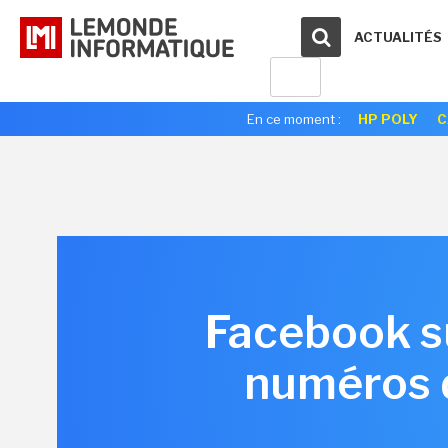
ACTUALITÉS
En ce moment :
HP POLY
C
Facebook su
numéros d