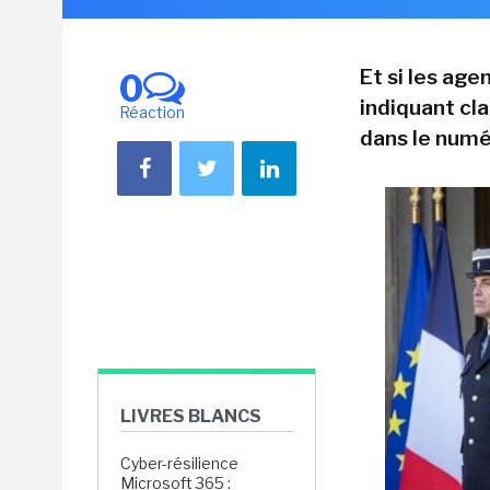
Et si les age
0
indiquant cl
Réaction
dans le numér
LIVRES BLANCS
Cyber-résilience
Microsoft 365 :