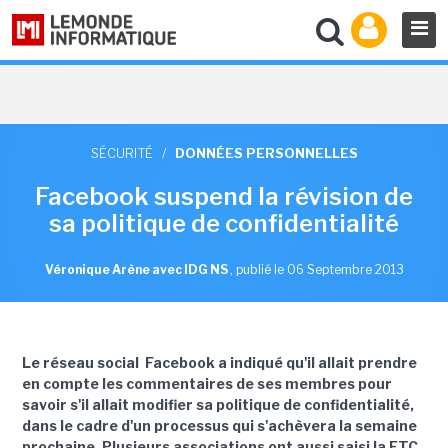
SÉCURITÉ
/
DONNÉES PERSONNELLES
Facebook suspend la révision de
sa politique de confidentialité
Véronique Arène avec IDG NS
,
publié le 06 Septembre 2013
Le réseau social Facebook a indiqué qu'il allait prendre
en compte les commentaires de ses membres pour
savoir s'il allait modifier sa politique de confidentialité,
dans le cadre d'un processus qui s'achèvera la semaine
prochaine. Plusieurs associations ont aussi saisi la FTC