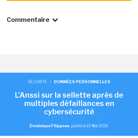
Commentaire
SÉCURITÉ
/
DONNÉES PERSONNELLES
L'Anssi sur la sellette après de
multiples défaillances en
cybersécurité
Dominique Filippone
,
publié le 19 Mai 2026