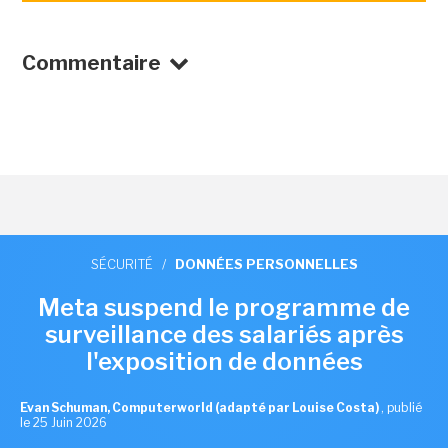
Commentaire
SÉCURITÉ
/
DONNÉES PERSONNELLES
Meta suspend le programme de
surveillance des salariés après
l'exposition de données
Evan Schuman, Computerworld (adapté par Louise Costa)
,
publié
le 25 Juin 2026