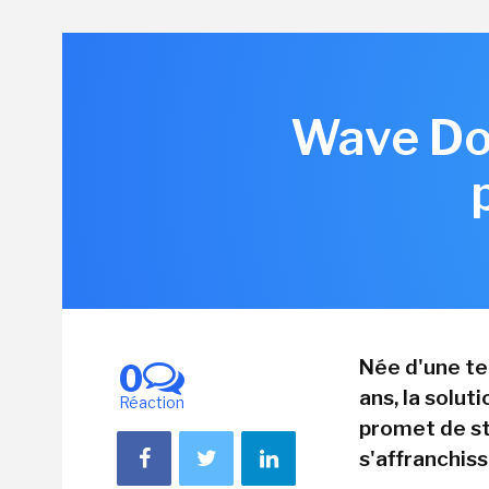
Wave Dom
Née d'une te
0
ans, la solu
Réaction
promet de st
s'affranchiss