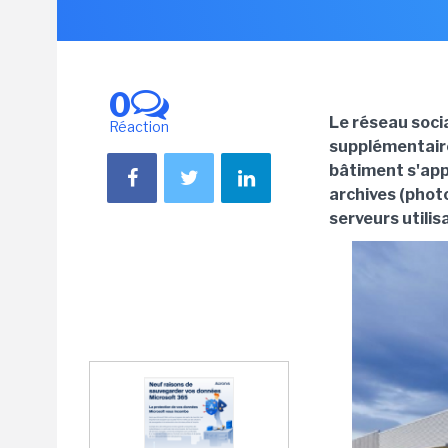
0
Le réseau socia
Réaction
supplémentaire
bâtiment s'app
archives (photo
serveurs utilis