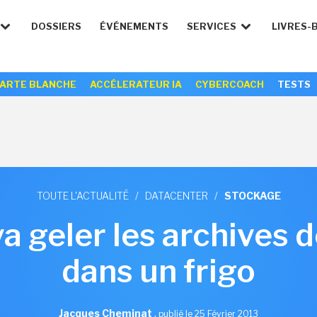
DOSSIERS
ÉVÉNEMENTS
SERVICES
LIVRES-
ARTE BLANCHE
ACCÉLERATEUR IA
CYBERCOACH
TESTS
TOUTE L'ACTUALITÉ
/
DATACENTER
/
STOCKAGE
a geler les archives 
dans un frigo
Jacques Cheminat
,
publié le 25 Février 2013