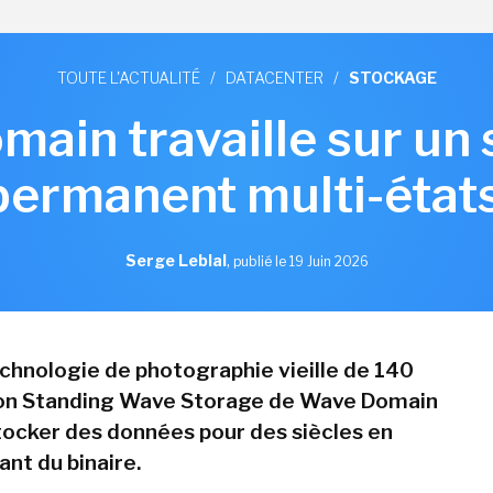
TOUTE L'ACTUALITÉ
/
DATACENTER
/
STOCKAGE
ain travaille sur un
permanent multi-état
Serge Leblal
,
publié le 19 Juin 2026
chnologie de photographie vieille de 140
tion Standing Wave Storage de Wave Domain
ocker des données pour des siècles en
ant du binaire.