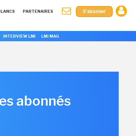
S'abonner
BLANCS
PARTENAIRES
INTERVIEW LMI
LMI MAG
des abonnés