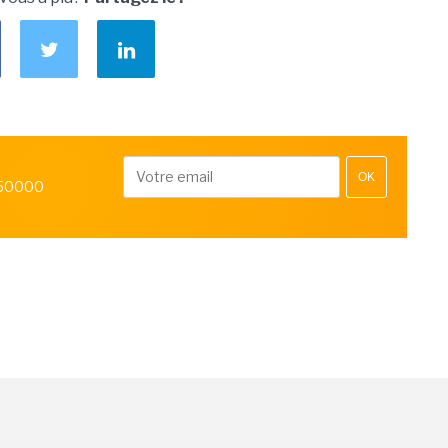
OK
 50000