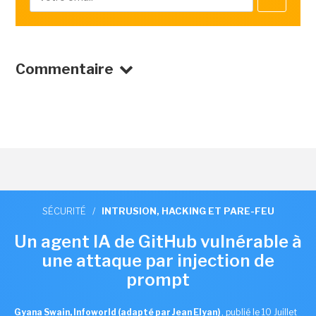
Commentaire
SÉCURITÉ
/
INTRUSION, HACKING ET PARE-FEU
Un agent IA de GitHub vulnérable à
une attaque par injection de
prompt
Gyana Swain, Infoworld (adapté par Jean Elyan)
,
publié le 10 Juillet