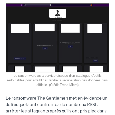
Le ransomware as a service dispose d'un catalogue d'outils
redoutables pour affaiblir et rendre la récupération des données plus
difficile. (Crédit Trend Micro)
Le ransomware The Gentlemen met en évidence un
défi auquel sont confrontés de nombreux RSSI :
arrêter les attaquants après qu’ils ont pris pied dans