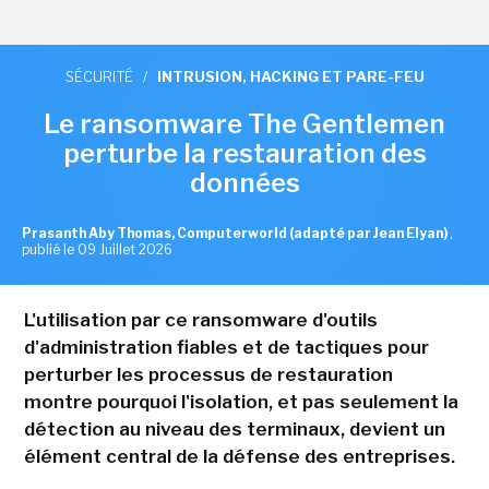
SÉCURITÉ
/
INTRUSION, HACKING ET PARE-FEU
Le ransomware The Gentlemen
perturbe la restauration des
données
Prasanth Aby Thomas, Computerworld (adapté par Jean Elyan)
,
publié le 09 Juillet 2026
L'utilisation par ce ransomware d'outils
d'administration fiables et de tactiques pour
perturber les processus de restauration
montre pourquoi l'isolation, et pas seulement la
détection au niveau des terminaux, devient un
élément central de la défense des entreprises.