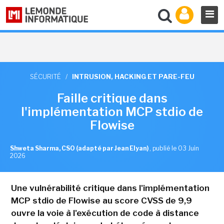
SÉCURITÉ
/
INTRUSION, HACKING ET PARE-FEU
Faille critique dans
l'implémentation MCP stdio de
Flowise
Shweta Sharma, CSO (adapté par Jean Elyan)
,
publié le 03 Juin
2026
Une vulnérabilité critique dans l'implémentation
MCP stdio de Flowise au score CVSS de 9,9
ouvre la voie à l'exécution de code à distance