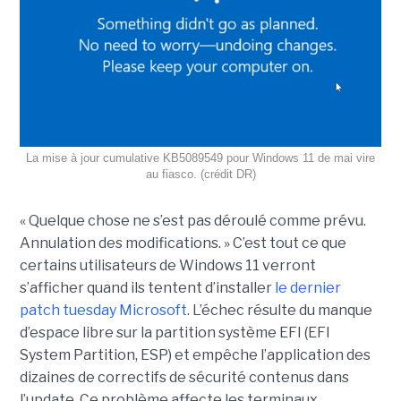
La mise à jour cumulative KB5089549 pour Windows 11 de mai vire
au fiasco. (crédit DR)
« Quelque chose ne s’est pas déroulé comme prévu.
Annulation des modifications. » C’est tout ce que
certains utilisateurs de Windows 11 verront
s’afficher quand ils tentent d’installer
le dernier
patch tuesday Microsoft
. L’échec résulte du manque
d’espace libre sur la partition système EFI (EFI
System Partition, ESP) et empêche l’application des
dizaines de correctifs de sécurité contenus dans
l’update. Ce problème affecte les terminaux