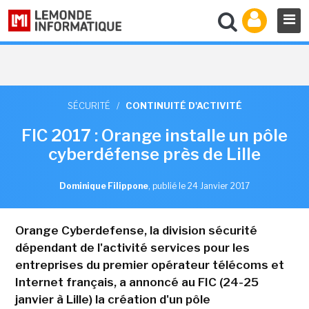
SÉCURITÉ
/
CONTINUITÉ D'ACTIVITÉ
FIC 2017 : Orange installe un pôle
cyberdéfense près de Lille
Dominique Filippone
,
publié le 24 Janvier 2017
Orange Cyberdefense, la division sécurité
dépendant de l'activité services pour les
entreprises du premier opérateur télécoms et
Internet français, a annoncé au FIC (24-25
janvier à Lille) la création d'un pôle