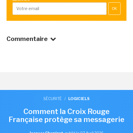
OK
Commentaire
SÉCURITÉ
/
LOGICIELS
Comment la Croix Rouge
Française protège sa messagerie