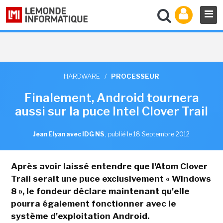
HARDWARE
/
PROCESSEUR
Finalement, Android tournera
aussi sur la puce Intel Clover Trail
Jean Elyan avec IDG NS
,
publié le 18 Septembre 2012
Après avoir laissé entendre que l'Atom Clover
Trail serait une puce exclusivement « Windows
8 », le fondeur déclare maintenant qu'elle
pourra également fonctionner avec le
système d'exploitation Android.