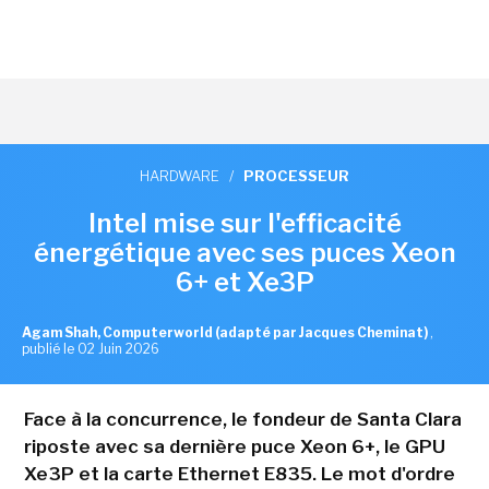
HARDWARE
/
PROCESSEUR
Intel mise sur l'efficacité
énergétique avec ses puces Xeon
6+ et Xe3P
Agam Shah, Computerworld (adapté par Jacques Cheminat)
,
publié le 02 Juin 2026
Face à la concurrence, le fondeur de Santa Clara
riposte avec sa dernière puce Xeon 6+, le GPU
Xe3P et la carte Ethernet E835. Le mot d'ordre