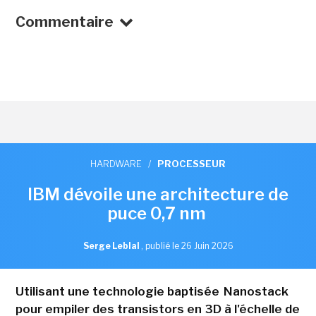
Commentaire
HARDWARE
/
PROCESSEUR
IBM dévoile une architecture de
puce 0,7 nm
Serge Leblal
,
publié le 26 Juin 2026
Utilisant une technologie baptisée Nanostack
pour empiler des transistors en 3D à l'échelle de