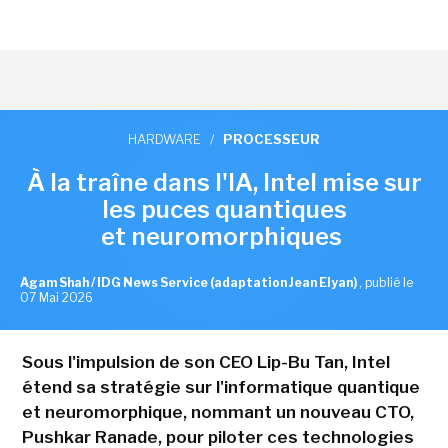
HARDWARE
/
PROCESSEUR
À la traîne dans l'IA, Intel mise sur
les puces quantiques
et neuromorphiques
Agam Shah / IDG News Service (adaptation Jean Elyan)
,
publié le
07 Mai 2026
Sous l'impulsion de son CEO Lip-Bu Tan, Intel
étend sa stratégie sur l'informatique quantique
et neuromorphique, nommant un nouveau CTO,
Pushkar Ranade, pour piloter ces technologies