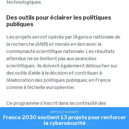
technologiques.
Des outils pour éclairer les politiques
publiques
Les projets seront opérés par l’Agence nationale de
la recherche (ANR) et menés en lien avec la
communauté scientifique nationale. Les résultats
attendus ne se limitent pas aux avancées
scientifiques : ils doivent également déboucher sur
des outils d’aide à la décision et contribuer à
l’élaboration des politiques publiques, en France
comme à l’échelle européenne.
Ce programme s’inscrit dans la continuité des
actions déjà engagées dans le cadre de France 2030,
ARTICLE SUIVANT
ARTICLE SUIVANT
France 2030 soutient 13 projets pour renforcer
France 2030 soutient un programme axé
notamment dans les domaines du cloud, de
numérique responsable
la cybersécurité
l’électronique, des réseaux du futur et de