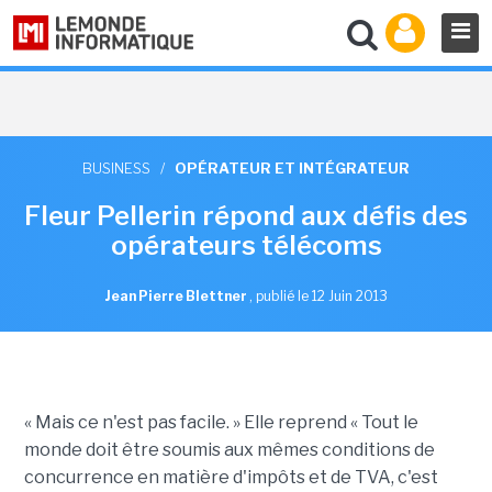
BUSINESS
/
OPÉRATEUR ET INTÉGRATEUR
Fleur Pellerin répond aux défis des
opérateurs télécoms
Jean Pierre Blettner
,
publié le 12 Juin 2013
« Mais ce n'est pas facile. » Elle reprend « Tout le
monde doit être soumis aux mêmes conditions de
concurrence en matière d'impôts et de TVA, c'est