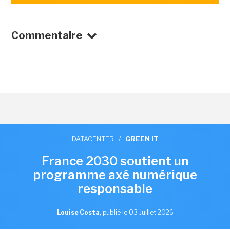
Commentaire
DATACENTER
/
GREEN IT
France 2030 soutient un
programme axé numérique
responsable
Louise Costa
,
publié le 03 Juillet 2026