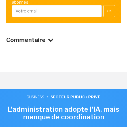
abonnés
OK
Commentaire
BUSINESS
/
SECTEUR PUBLIC / PRIVÉ
L'administration adopte l'IA, mais
manque de coordination