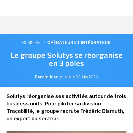
BUSINESS
/
OPÉRATEUR ET INTÉGRATEUR
Le groupe Solutys se réorganise
en 3 pôles
Benoît Huet
,
publié le 30 Juin 2026
Solutys réorganise ses activités autour de trois
business units. Pour piloter sa division
Traçabilité, le groupe recrute Frédéric Bismuth,
un expert du secteur.