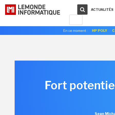
ACTUALITÉS
En ce moment :
HP POLY
C
Fort potenti
Sean Micha