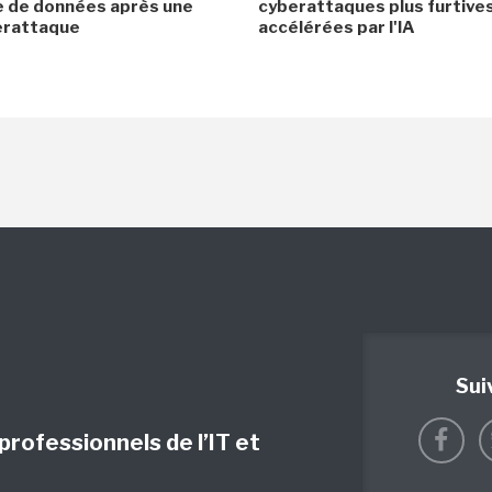
e de données après une
cyberattaques plus furtives
erattaque
accélérées par l'IA
Sui
 professionnels de l’IT et