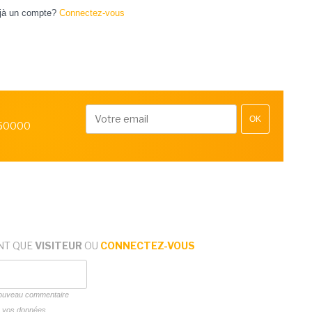
jà un compte?
Connectez-vous
OK
 50000
NT QUE
VISITEUR
OU
CONNECTEZ-VOUS
 nouveau commentaire
ns vos données