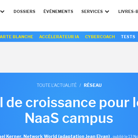
DOSSIERS
ÉVÉNEMENTS
SERVICES
LIVRES-
ARTE BLANCHE
ACCÉLERATEUR IA
CYBERCOACH
TESTS
TOUTE L'ACTUALITÉ
/
RÉSEAU
el de croissance pour 
NaaS campus
el Kerner, Network World (adaptation Jean Elyan)
,
publié le 13 