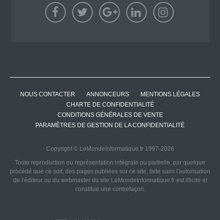
NOUS CONTACTER
ANNONCEURS
MENTIONS LÉGALES
CHARTE DE CONFIDENTIALITÉ
CONDITIONS GÉNÉRALES DE VENTE
PARAMÈTRES DE GESTION DE LA CONFIDENTIALITÉ
Copyright © LeMondeInformatique.fr 1997-2026
Toute reproduction ou représentation intégrale ou partielle, par quelque
procédé que ce soit, des pages publiées sur ce site, faite sans l'autorisation
de l'éditeur ou du webmaster du site LeMondeInformatique.fr est illicite et
constitue une contrefaçon.