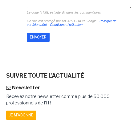
Le code HTML est interdit dans les commentaires
Ce site est protégé par reCAPTCHA et Google -
Politique de
confidentialité
-
Conditions d'utilisation
SUIVRE TOUTE L'ACTUALITÉ
Newsletter
Recevez notre newsletter comme plus de 50 000
professionnels de l'IT!
JE M'ABONNE