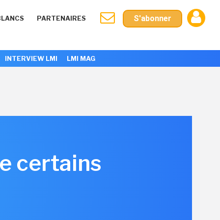
S'abonner
BLANCS
PARTENAIRES
INTERVIEW LMI
LMI MAG
e certains