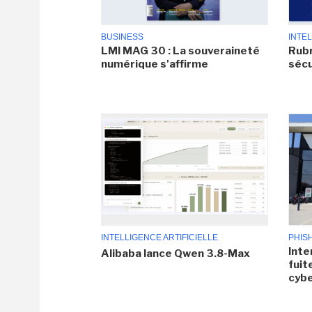
BUSINESS
INTEL
LMI MAG 30 : La souveraineté
Rubr
numérique s'affirme
sécu
INTELLIGENCE ARTIFICIELLE
PHIS
Inte
Alibaba lance Qwen 3.8-Max
fuit
cyb