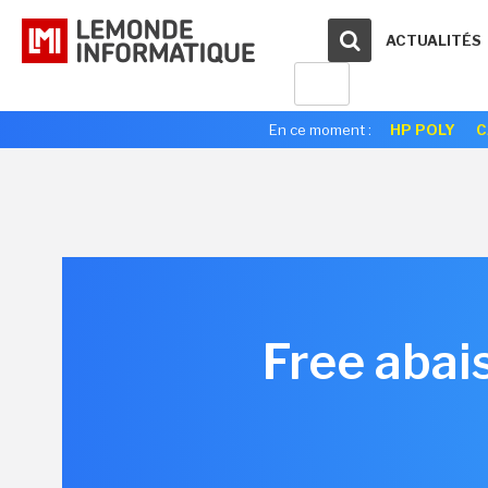
ACTUALITÉS
En ce moment :
HP POLY
C
Free abai