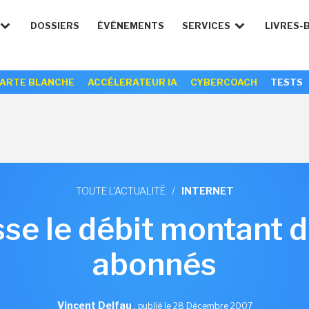
DOSSIERS
ÉVÉNEMENTS
SERVICES
LIVRES-
ARTE BLANCHE
ACCÉLERATEUR IA
CYBERCOACH
TESTS
TOUTE L'ACTUALITÉ
/
INTERNET
sse le débit montant d
abonnés
Vincent Delfau
,
publié le 28 Décembre 2007