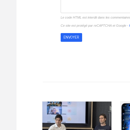
Le code HTML est interdit dans les commentaire
Ce site est protégé par reCAPTCHA et Google -