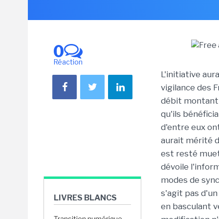
0
Réaction
L'initiative au
vigilance des 
débit montant 
qu'ils bénéfici
d'entre eux ont
aurait mérité d
est resté mue
dévoile l'infor
modes de synchr
s'agit pas d'un
LIVRES BLANCS
en basculant v
Transition numérique