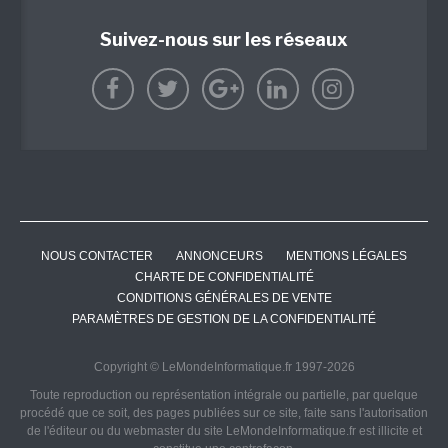
Suivez-nous sur les réseaux
NOUS CONTACTER
ANNONCEURS
MENTIONS LÉGALES
CHARTE DE CONFIDENTIALITÉ
CONDITIONS GÉNÉRALES DE VENTE
PARAMÈTRES DE GESTION DE LA CONFIDENTIALITÉ
Copyright © LeMondeInformatique.fr 1997-2026
Toute reproduction ou représentation intégrale ou partielle, par quelque
procédé que ce soit, des pages publiées sur ce site, faite sans l'autorisation
de l'éditeur ou du webmaster du site LeMondeInformatique.fr est illicite et