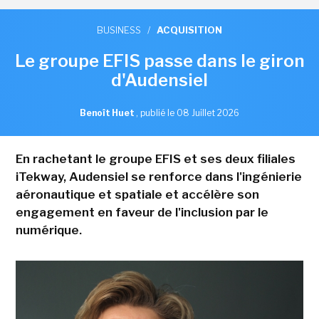
BUSINESS
/
ACQUISITION
Le groupe EFIS passe dans le giron
d'Audensiel
Benoît Huet
,
publié le 08 Juillet 2026
En rachetant le groupe EFIS et ses deux filiales
iTekway, Audensiel se renforce dans l'ingénierie
aéronautique et spatiale et accélère son
engagement en faveur de l'inclusion par le
numérique.