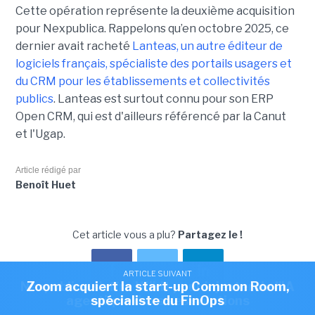
Cette opération représente la deuxième acquisition
pour Nexpublica. Rappelons qu’en octobre 2025, ce
dernier avait racheté
Lanteas, un autre éditeur de
logiciels français, spécialiste des portails usagers et
du CRM pour les établissements et collectivités
publics
. Lanteas est surtout connu pour son ERP
Open CRM, qui est d'ailleurs référencé par la Canut
et l'Ugap.
Article rédigé par
Benoît Huet
Cet article vous a plu?
Partagez le !
ARTICLE SUIVANT
ARTICLE SUIVANT
Nexpublica s'offre Wikit pour injecter de l'IA
Zoom acquiert la start-up Common Room,
agentique dans ses solutions
spécialiste du FinOps