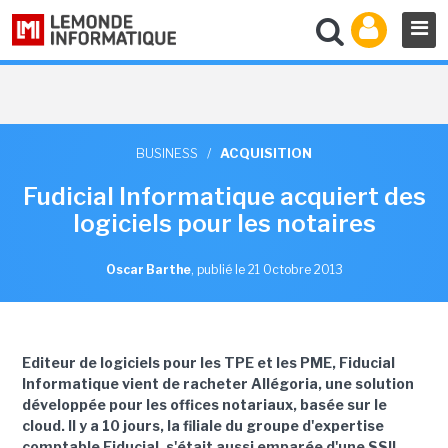
BUSINESS
/
ACQUISITION
Fudicial Informatique acquiert des
logiciels pour les notaires
Oscar Barthe
,
publié le 21 Octobre 2013
Editeur de logiciels pour les TPE et les PME, Fiducial
Informatique vient de racheter Allégoria,
une solution
développée pour les offices notariaux, basée sur le
cloud. Il y a 10 jours, la filiale du groupe d'expertise
comptable Fiducial, s'était
aussi
emparé
e
d'une SSII