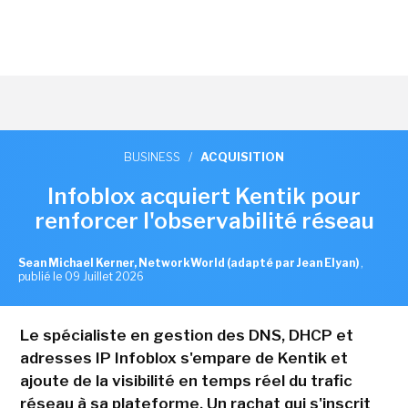
BUSINESS
/
ACQUISITION
Infoblox acquiert Kentik pour
renforcer l'observabilité réseau
Sean Michael Kerner, NetworkWorld (adapté par Jean Elyan)
,
publié le 09 Juillet 2026
Le spécialiste en gestion des DNS, DHCP et
adresses IP Infoblox s'empare de Kentik et
ajoute de la visibilité en temps réel du trafic
réseau à sa plateforme. Un rachat qui s'inscrit