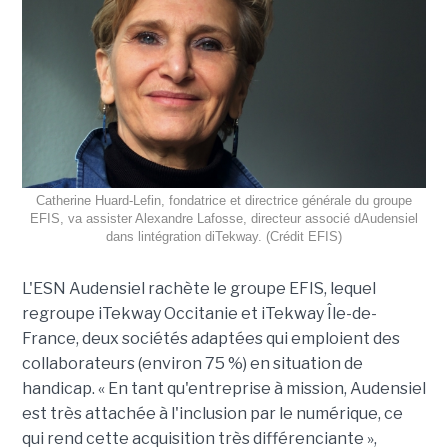
Catherine Huard-Lefin, fondatrice et directrice générale du groupe
EFIS, va assister Alexandre Lafosse, directeur associé dAudensiel
dans lintégration diTekway. (Crédit EFIS)
L'ESN Audensiel rachète le groupe EFIS, lequel
regroupe iTekway Occitanie et iTekway Île-de-
France, deux sociétés adaptées qui emploient des
collaborateurs (environ 75 %) en situation de
handicap. « En tant qu'entreprise à mission, Audensiel
est très attachée à l'inclusion par le numérique, ce
qui rend cette acquisition très différenciante »,