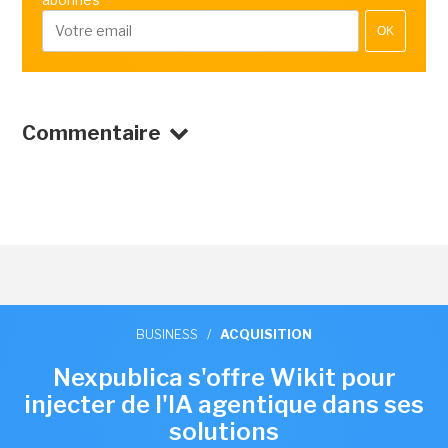
OK
Commentaire
BUSINESS
/
ACQUISITION
Nexpublica s'offre Wikit pour
injecter de l'IA agentique dans ses
solutions