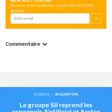
NEWSLETTER LMI
Recevez notre newsletter comme plus de 50000
abonnés
OK
Commentaire
BUSINESS
/
ACQUISITION
Le groupe SII reprend les
espagnols Airtificial et Aertec