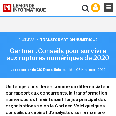
BUSINESS
/
TRANSFORMATION NUMÉRIQUE
Gartner : Conseils pour survivre
aux ruptures numériques de 2020
La rédaction de CIO Etats-Unis
,
publié le 06 Novembre 2019
Un temps considérée comme un différenciateur
par rapport aux concurrents, la transformation
numérique est maintenant l'enjeu principal des
organisations selon le Gartner. Voici quelques
conseils du cabinet d'analystes sur la manière