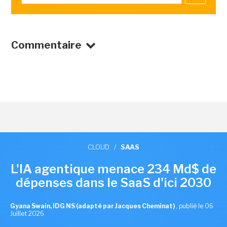
Commentaire
CLOUD
/
SAAS
L'IA agentique menace 234 Md$ de
dépenses dans le SaaS d'ici 2030
Gyana Swain, IDG NS (adapté par Jacques Cheminat)
,
publié le 06
Juillet 2026