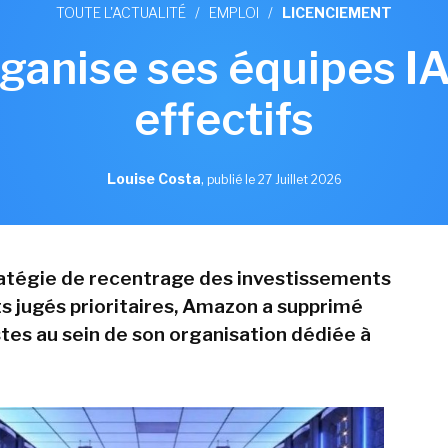
TOUTE L'ACTUALITÉ
/
EMPLOI
/
LICENCIEMENT
anise ses équipes IA 
effectifs
Louise Costa
,
publié le 27 Juillet 2026
atégie de recentrage des investissements
ts jugés prioritaires, Amazon a supprimé
stes au sein de son organisation dédiée à