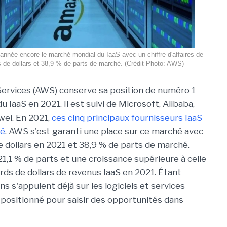
nnée encore le marché mondial du IaaS avec un chiffre d'affaires de
ds de dollars et 38,9 % de parts de marché. (Crédit Photo: AWS)
rvices (AWS) conserve sa position de numéro 1
u IaaS en 2021. Il est suivi de Microsoft, Alibaba,
ei. En 2021,
ces cinq principaux fournisseurs IaaS
hé
. AWS s'est garanti une place sur ce marché avec
 de dollars en 2021 et 38,9 % de parts de marché.
1,1 % de parts et une croissance supérieure à celle
ards de dollars de revenus IaaS en 2021. Étant
s'appuient déjà sur les logiciels et services
 positionné pour saisir des opportunités dans