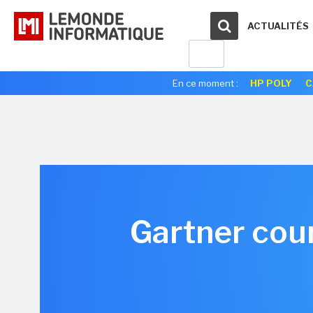
ACTUALITÉS
En ce moment :
HP POLY
C
Gartner cou