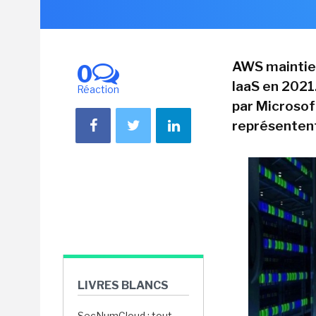
AWS maintien
0
IaaS en 2021.
Réaction
par Microsoft
représentent
LIVRES BLANCS
SecNumCloud : tout