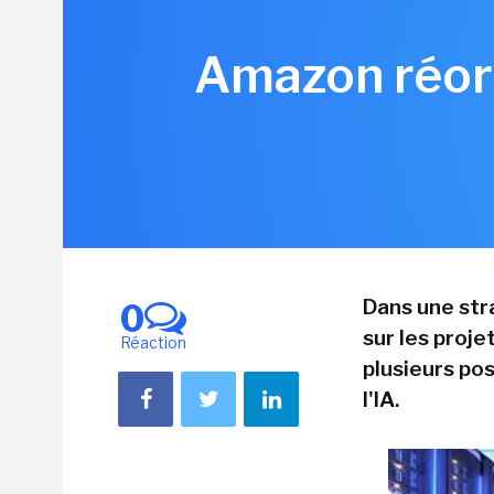
Amazon réorg
Dans une str
0
sur les proje
Réaction
plusieurs po
l'IA.