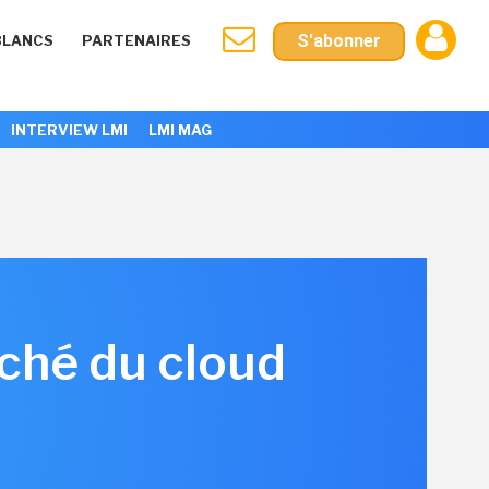
S'abonner
BLANCS
PARTENAIRES
INTERVIEW LMI
LMI MAG
ché du cloud