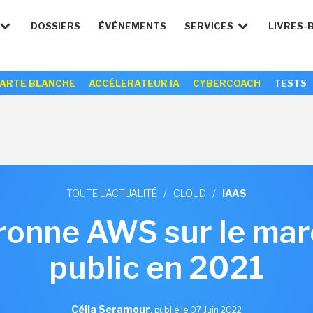
DOSSIERS
ÉVÉNEMENTS
SERVICES
LIVRES-
ARTE BLANCHE
ACCÉLERATEUR IA
CYBERCOACH
TESTS
TOUTE L'ACTUALITÉ
/
CLOUD
/
IAAS
ronne AWS sur le mar
public en 2021
Célia Seramour
,
publié le 07 Juin 2022