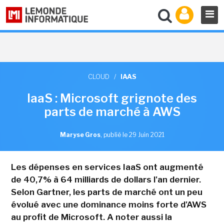
CLOUD
/
IAAS
IaaS : Microsoft grignote des
parts de marché à AWS
Maryse Gros
,
publié le 29 Juin 2021
Les dépenses en services IaaS ont augmenté
de 40,7% à 64 milliards de dollars l'an dernier.
Selon Gartner, les parts de marché ont un peu
évolué avec une dominance moins forte d'AWS
au profit de Microsoft. A noter aussi la