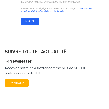
Le code HTML est interdit dans les commentaires
Ce site est protégé par reCAPTCHA et Google -
Politique de
confidentialité
-
Conditions d'utilisation
SUIVRE TOUTE L'ACTUALITÉ
Newsletter
Recevez notre newsletter comme plus de 50 000
professionnels de l'IT!
JE M'ABONNE