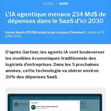
CLOUD
/
SAAS
L'IA agentique menace 234 Md$ de
dépenses dans le SaaS d'ici 2030
Gyana Swain, IDG NS (adapté par Jacques Cheminat)
,
publié le 06
Juillet 2026
D'après Gartner, les agents IA vont bouleverser
les modèles économiques traditionnels des
logiciels d'entreprises. Dans les 5 prochaines
années, cette technologie va obérer environ
20% des dépenses SaaS.