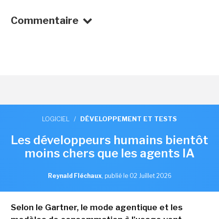
Commentaire
LOGICIEL
/
DÉVELOPPEMENT ET TESTS
Les développeurs humains bientôt
moins chers que les agents IA
Reynald Fléchaux
,
publié le 02 Juillet 2026
Selon le Gartner, le mode agentique et les