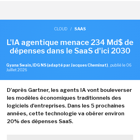
CLOUD
/
SAAS
L'IA agentique menace 234 Md$ de
dépenses dans le SaaS d'ici 2030
Gyana Swain, IDG NS (adapté par Jacques Cheminat)
,
publié le 06
Juillet 2026
D'après Gartner, les agents IA vont bouleverser
les modèles économiques traditionnels des
logiciels d'entreprises. Dans les 5 prochaines
années, cette technologie va obérer environ
20% des dépenses SaaS.