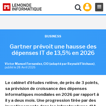
BUSINESS
Gartner prévoit une hausse des
dépenses IT de 13,5% en 2026
Victor Manuel Fernandez, CIO (adapté par Reynald Fléchaux)
,
publié le 28 Avril 2026
Le cabinet d'études relève, de près de 3 points,
sa prévision de croissance des dépenses
informatiques mondiales en 2026 par rapport à
il y a deux mois. Une progression tirée par des