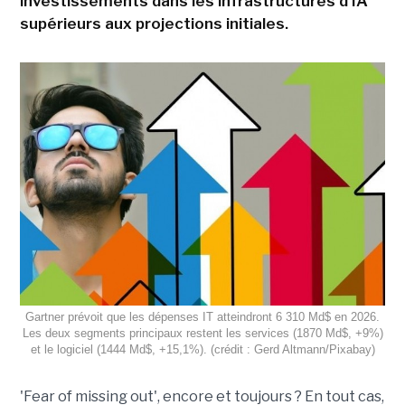
investissements dans les infrastructures d'IA
supérieurs aux projections initiales.
Gartner prévoit que les dépenses IT atteindront 6 310 Md$ en 2026.
Les deux segments principaux restent les services (1870 Md$, +9%)
et le logiciel (1444 Md$, +15,1%). (crédit : Gerd Altmann/Pixabay)
'Fear of missing out', encore et toujours ? En tout cas,