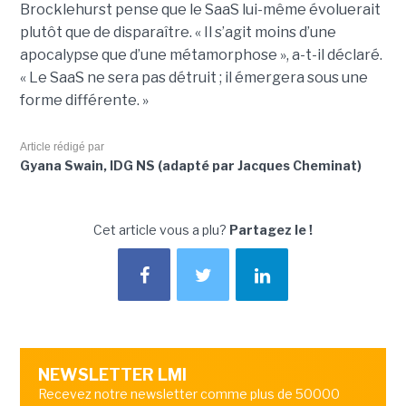
Brocklehurst pense que le SaaS lui-même évoluerait
plutôt que de disparaître. « Il s’agit moins d’une
apocalypse que d’une métamorphose », a-t-il déclaré.
« Le SaaS ne sera pas détruit ; il émergera sous une
forme différente. »
Article rédigé par
Gyana Swain, IDG NS (adapté par Jacques Cheminat)
Cet article vous a plu?
Partagez le !
NEWSLETTER LMI
Recevez notre newsletter comme plus de 50000