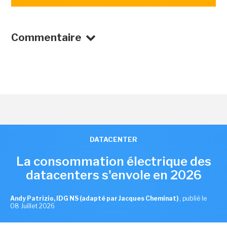
Commentaire
DATACENTER
La consommation électrique des
datacenters s'envole en 2026
Andy Patrizio, IDG NS (adapté par Jacques Cheminat)
,
publié le
08 Juillet 2026