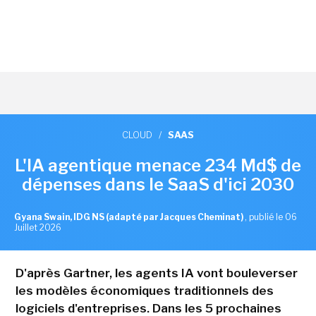
CLOUD
/
SAAS
L'IA agentique menace 234 Md$ de
dépenses dans le SaaS d'ici 2030
Gyana Swain, IDG NS (adapté par Jacques Cheminat)
,
publié le 06
Juillet 2026
D'après Gartner, les agents IA vont bouleverser
les modèles économiques traditionnels des
logiciels d'entreprises. Dans les 5 prochaines