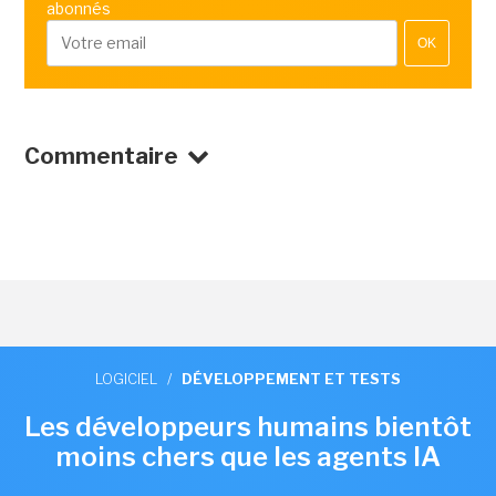
abonnés
OK
Commentaire
LOGICIEL
/
DÉVELOPPEMENT ET TESTS
Les développeurs humains bientôt
moins chers que les agents IA