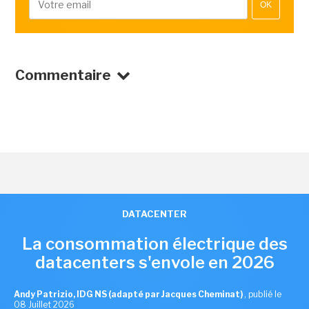
OK
Commentaire
DATACENTER
La consommation électrique des
datacenters s'envole en 2026
Andy Patrizio, IDG NS (adapté par Jacques Cheminat)
,
publié le
08 Juillet 2026