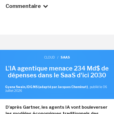
Commentaire
CLOUD
/
SAAS
L'IA agentique menace 234 Md$ de
dépenses dans le SaaS d'ici 2030
Gyana Swain, IDG NS (adapté par Jacques Cheminat)
,
publié le 06
Juillet 2026
D'après Gartner, les agents IA vont bouleverser
les modèles économiques traditionnels des