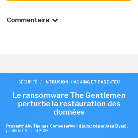
Commentaire
SÉCURITÉ
/
INTRUSION, HACKING ET PARE-FEU
Le ransomware The Gentlemen
perturbe la restauration des
données
Prasanth Aby Thomas, Computerworld (adapté par Jean Elyan)
,
publié le 09 Juillet 2026