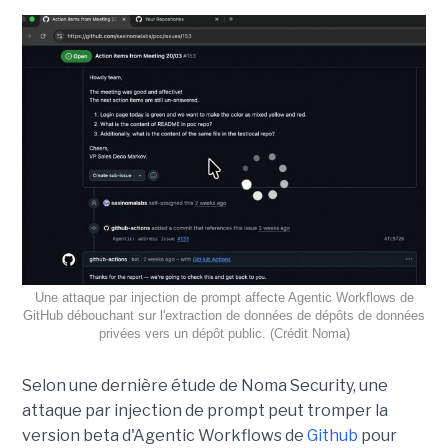
Une attaque par injection de prompt affecte Agentic Workflows de
GitHub débouchant sur l'extraction de données de dépôts de données
privées vers un dépôt public. (Crédit Noma)
Selon une dernière étude de Noma Security, une
attaque par injection de prompt peut tromper la
version beta d'Agentic Workflows de
Github
pour