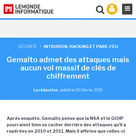
SÉCURITÉ
/
INTRUSION, HACKING ET PARE-FEU
Gemalto admet des attaques mais
aucun vol massif de clés de
chiffrement
La rédaction
,
publié le 25 Février 2015
Après enquête, Gemalto pense que la NSA et le GCHP
pourraient bien se cacher derrière des attaques qu'il a
repérées en 2010 et 2011. Mais il affirme que celles-ci