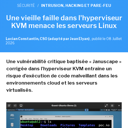
SÉCURITÉ
/
INTRUSION, HACKING ET PARE-FEU
Une vieille faille dans l'hyperviseur
KVM menace les serveurs Linux
Lucian Constantin, CSO (adapté par Jean Elyan)
,
publié le 08 Juillet
2026
Une vulnérabilité critique baptisée « Januscape »
corrigée dans l'hyperviseur KVM entraîne un
risque d'exécution de code malveillant dans les
environnements cloud et les serveurs
virtualisés.