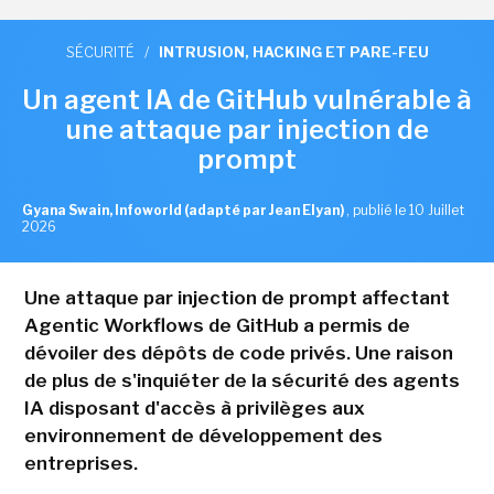
SÉCURITÉ
/
INTRUSION, HACKING ET PARE-FEU
Un agent IA de GitHub vulnérable à
une attaque par injection de
prompt
Gyana Swain, Infoworld (adapté par Jean Elyan)
,
publié le 10 Juillet
2026
Une attaque par injection de prompt affectant
Agentic Workflows de GitHub a permis de
dévoiler des dépôts de code privés. Une raison
de plus de s'inquiéter de la sécurité des agents
IA disposant d'accès à privilèges aux
environnement de développement des
entreprises.