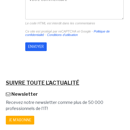
Le code HTML est interdit dans les commentaires
Ce site est protégé par reCAPTCHA et Google -
Politique de
confidentialité
-
Conditions d'utilisation
SUIVRE TOUTE L'ACTUALITÉ
Newsletter
Recevez notre newsletter comme plus de 50 000
professionnels de l'IT!
JE M'ABONNE