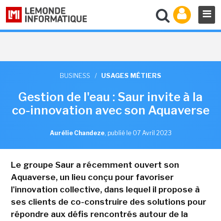
BUSINESS
/
USAGES MÉTIERS
Gestion de l'eau : Saur invite à la
co-innovation avec son Aquaverse
Aurélie Chandeze
,
publié le 07 Avril 2023
Le groupe Saur a récemment ouvert son
Aquaverse, un lieu conçu pour favoriser
l'innovation collective, dans lequel il propose à
ses clients de co-construire des solutions pour
répondre aux défis rencontrés autour de la