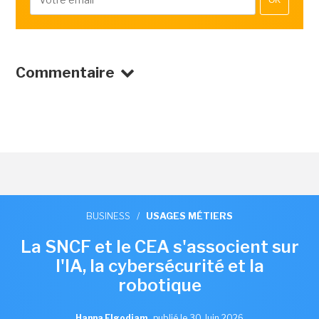
Commentaire
BUSINESS
/
USAGES MÉTIERS
La SNCF et le CEA s'associent sur
l'IA, la cybersécurité et la
robotique
Hanna Elgodjam
,
publié le 30 Juin 2026