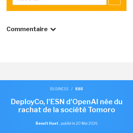
Commentaire
BUSINESS
/
SSII
DeployCo, l'ESN d'OpenAI née du
rachat de la société Tomoro
Benoît Huet
,
publié le 20 Mai 2026