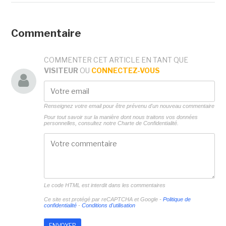
Commentaire
COMMENTER CET ARTICLE EN TANT QUE
VISITEUR
OU
CONNECTEZ-VOUS
Renseignez votre email pour être prévenu d'un nouveau commentaire
Pour tout savoir sur la manière dont nous traitons vos données
personnelles, consultez notre
Charte de Confidentialité.
Le code HTML est interdit dans les commentaires
Ce site est protégé par reCAPTCHA et Google -
Politique de
confidentialité
-
Conditions d'utilisation