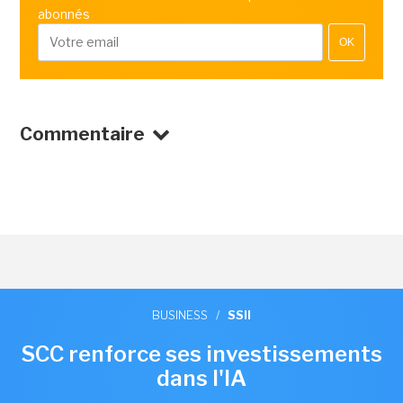
abonnés
OK
Commentaire
BUSINESS
/
SSII
SCC renforce ses investissements
dans l'IA