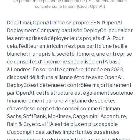
va permettre de passer de l'adoption de l'IA à sa rentabilisation
concrète sur le terrain. (Crédit OpenAI)
Début mai,
OpenAI
lance sa propre ESN l'OpenAI
Deployment Company, baptisée DeployCo, pour aider
les entreprises à déployer leurs projets d'IA. Pour
cela, l'éditeur américain n'est pas parti d'une feuille
blanche : il a repris la société Tomoro, une entreprise
de conseil et d'ingénierie spécialisée en IA basé
à Londres. En soi, cette dernière, fondée en 2023,
disposait déjà d'une alliance étroite avec OpenAI.
DeployCo est détenue et contrôlée majoritairement
par OpenAI, cette structure est également soutenue
financièrement par une vingtaine de sociétés
d'investissement et de conseil comme Goldman
Sachs, SoftBank, McKinsey, Capgemini, Accenture,
Bain & Co, etc. « L'IA est de plus en plus capable
d'accomplir des tâches importantes au sein des
organisations. Le défi consiste désormais à aider les