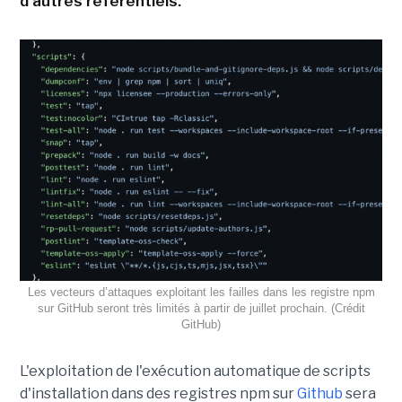
d'autres référentiels.
Les vecteurs d’attaques exploitant les failles dans les registre npm
sur GitHub seront très limités à partir de juillet prochain. (Crédit
GitHub)
L'exploitation de l'exécution automatique de scripts
d'installation dans des registres npm sur
Github
sera