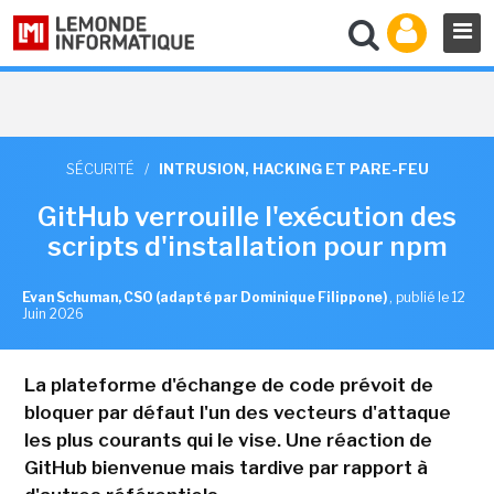
SÉCURITÉ
/
INTRUSION, HACKING ET PARE-FEU
GitHub verrouille l'exécution des
scripts d'installation pour npm
Evan Schuman, CSO (adapté par Dominique Filippone)
,
publié le 12
Juin 2026
La plateforme d'échange de code prévoit de
bloquer par défaut l'un des vecteurs d'attaque
les plus courants qui le vise. Une réaction de
GitHub bienvenue mais tardive par rapport à