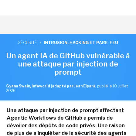
SÉCURITÉ
/
INTRUSION, HACKING ET PARE-FEU
Un agent IA de GitHub vulnérable à
une attaque par injection de
prompt
Gyana Swain, Infoworld (adapté par Jean Elyan)
,
publié le 10 Juillet
2026
Une attaque par injection de prompt affectant
Agentic Workflows de GitHub a permis de
dévoiler des dépôts de code privés. Une raison
de plus de s'inquiéter de la sécurité des agents