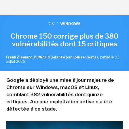
OS
/
WINDOWS
Chrome 150 corrige plus de 380
vulnérabilités dont 15 critiques
Frank Ziemann, PCWorld (adapté par Louise Costa)
,
publié le 02
Juillet 2026
Google a déployé une mise à jour majeure de
Chrome sur Windows, macOS et Linux,
comblant 382 vulnérabilités dont quinze
critiques. Aucune exploitation active n'a été
détectée à ce stade.