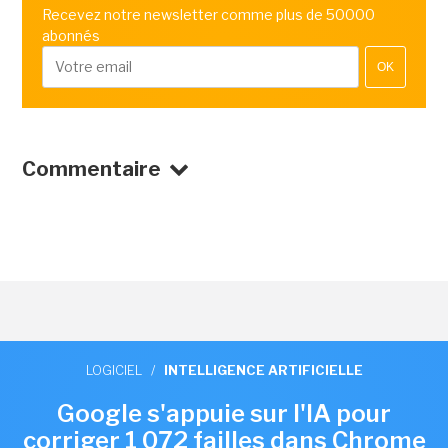
Recevez notre newsletter comme plus de 50000
abonnés
OK
Commentaire
LOGICIEL
/
INTELLIGENCE ARTIFICIELLE
Google s'appuie sur l'IA pour
corriger 1 072 failles dans Chrome