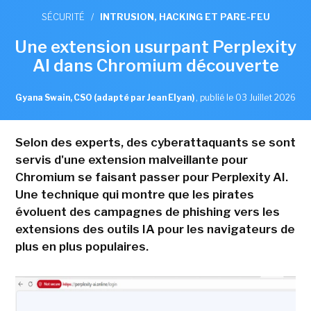
SÉCURITÉ
/
INTRUSION, HACKING ET PARE-FEU
Une extension usurpant Perplexity
AI dans Chromium découverte
Gyana Swain, CSO (adapté par Jean Elyan)
,
publié le 03 Juillet 2026
Selon des experts, des cyberattaquants se sont
servis d'une extension malveillante pour
Chromium se faisant passer pour Perplexity AI.
Une technique qui montre que les pirates
évoluent des campagnes de phishing vers les
extensions des outils IA pour les navigateurs de
plus en plus populaires.