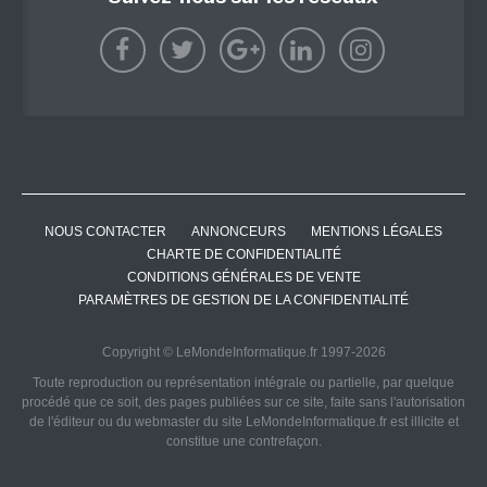
NOUS CONTACTER
ANNONCEURS
MENTIONS LÉGALES
CHARTE DE CONFIDENTIALITÉ
CONDITIONS GÉNÉRALES DE VENTE
PARAMÈTRES DE GESTION DE LA CONFIDENTIALITÉ
Copyright © LeMondeInformatique.fr 1997-2026
Toute reproduction ou représentation intégrale ou partielle, par quelque
procédé que ce soit, des pages publiées sur ce site, faite sans l'autorisation
de l'éditeur ou du webmaster du site LeMondeInformatique.fr est illicite et
constitue une contrefaçon.