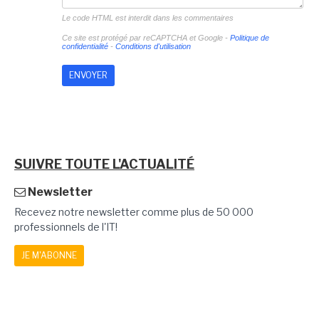
Le code HTML est interdit dans les commentaires
Ce site est protégé par reCAPTCHA et Google -
Politique de
confidentialité
-
Conditions d'utilisation
SUIVRE TOUTE L'ACTUALITÉ
Newsletter
Recevez notre newsletter comme plus de 50 000
professionnels de l'IT!
JE M'ABONNE