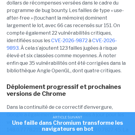
dollars de récompenses versées dans le cadre du
programme de bug bounty. Les failles de type « use-
after-free » (touchant la mémoire) dominent
largement le lot, avec 66 cas recensés sur 151. On
compte également 22 vulnérabilités critiques,
identifiées sous les
CVE-2026-9872
à
CVE-2026-
9893
. À cela s’ajoutent 123 failles jugées à risque
élevé et six classées comme moyennes. À noter
enfin que 35 vulnérabilités ont été corrigées dans la
bibliothèque Angle OpenGL, dont quatre critiques.
Déploiement progressif et prochaines
versions de Chrome
Dans la continuité de ce correctif d’envergure,
Google
a également publié des mises à jour pour les
ARTICLE SUIVANT
versions mobiles : Chrome pour Android
Une faille dans Chromium transforme les
navigateurs en bot
148.0.7778.215 et Chrome pour iOS 149.0.7827.45. La