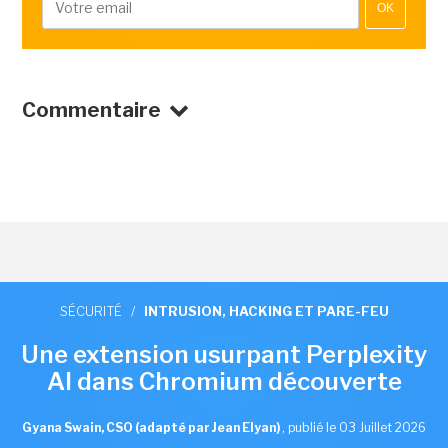
OK
Commentaire
SÉCURITÉ
/
INTRUSION, HACKING ET PARE-FEU
Une extension usurpant Perplexity
AI dans Chromium découverte
Gyana Swain, CSO (adapté par Jean Elyan)
,
publié le 03 Juillet 2026