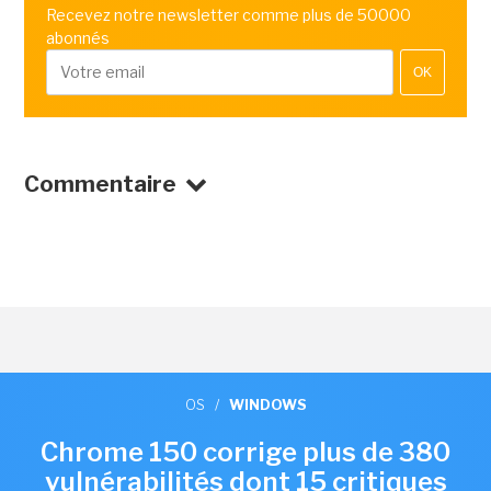
Recevez notre newsletter comme plus de 50000
abonnés
OK
Commentaire
OS
/
WINDOWS
Chrome 150 corrige plus de 380
vulnérabilités dont 15 critiques