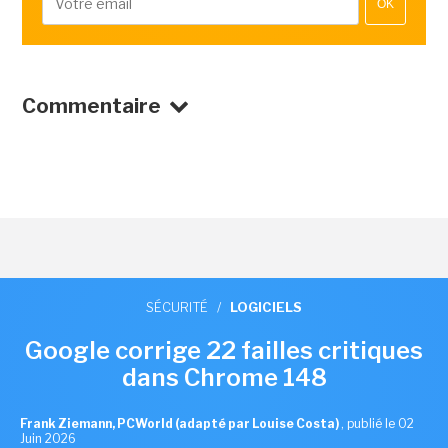
OK
Commentaire
SÉCURITÉ
/
LOGICIELS
Google corrige 22 failles critiques
dans Chrome 148
Frank Ziemann, PCWorld (adapté par Louise Costa)
,
publié le 02
Juin 2026