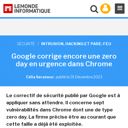
SÉCURITÉ
/
INTRUSION, HACKING ET PARE-FEU
Google corrige encore une zero
day en urgence dans Chrome
Célia Seramour
,
publié le 01 Décembre 2023
Le correctif de sécurité publié par Google est à
appliquer sans attendre. Il concerne sept
vulnérabilités dans Chrome dont une de type
zero day. La firme précise être au courant que
cette faille a déjà été exploitée.