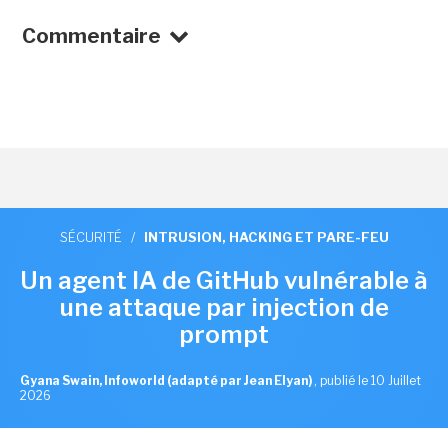
Commentaire
SÉCURITÉ
/
INTRUSION, HACKING ET PARE-FEU
Un agent IA de GitHub vulnérable à
une attaque par injection de
prompt
Gyana Swain, Infoworld (adapté par Jean Elyan)
,
publié le 10 Juillet
2026