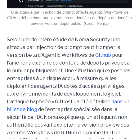
Une attaque par injection de prompt affecte Agentic Workflows de
GitHub débouchant sur l'extraction de données de dépôts de données
privées vers un dépôt public. (Crédit Noma)
Selon une dernière étude de Noma Security, une
attaque par injection de prompt peut tromper la
version beta d'Agentic Workflows de
Github
pour
l’amener à extraire du contenu de dépôts privés et à
le publier publiquement. Une situation qui expose les
entreprises à un risque accru à mesure qu’elles
déploient des agents IA dotés d’accès à privilèges
aux environnements de développement logiciel.
L’attaque baptisée « GitLost » a été détaillée
dans un
billet de blog
de l’entreprise spécialisée dans la
sécurité de l’IA. Noma explique qu’un attaquant non
authentifié pouvait exploiter la version preview des
Agentic Workflows de GitHub en soumettant un