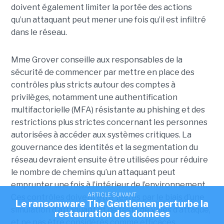
doivent également limiter la portée des actions
qu’un attaquant peut mener une fois qu’il est infiltré
dans le réseau.
Mme Grover conseille aux responsables de la
sécurité de commencer par mettre en place des
contrôles plus stricts autour des comptes à
privilèges, notamment une authentification
multifactorielle (MFA) résistante au phishing et des
restrictions plus strictes concernant les personnes
autorisées à accéder aux systèmes critiques. La
gouvernance des identités et la segmentation du
réseau devraient ensuite être utilisées pour réduire
le nombre de chemins qu’un attaquant peut
emprunter une fois à l’intérieur de l’environnement.
ARTICLE SUIVANT
Ces contrôles doivent être testés par le biais d’une
Le ransomware The Gentlemen perturbe la
simulation d’attaquant et de tests de voies d’attaque,
restauration des données
et ne pas être considérés comme efficaces