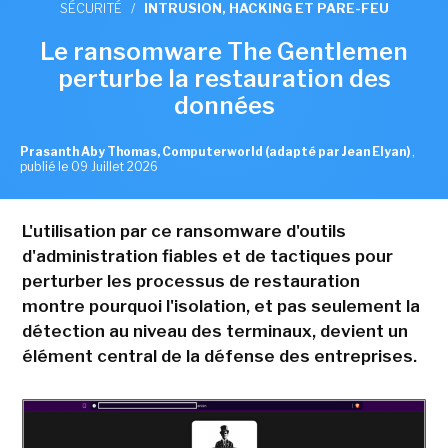
SÉCURITÉ
/
INTRUSION, HACKING ET PARE-FEU
Le ransomware The Gentlemen
perturbe la restauration des
données
Prasanth Aby Thomas, Computerworld (adapté par Jean Elyan)
,
publié le 09 Juillet 2026
L'utilisation par ce ransomware d'outils
d'administration fiables et de tactiques pour
perturber les processus de restauration
montre pourquoi l'isolation, et pas seulement la
détection au niveau des terminaux, devient un
élément central de la défense des entreprises.