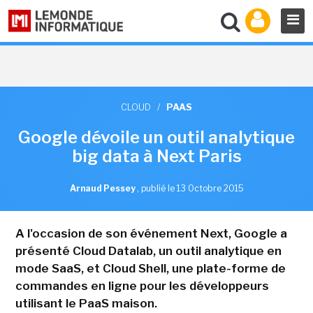
CLOUD
/
PAAS
Google dévoile un outil analytique
big data à Next Paris
Arnaud Pessey
,
publié le 13 Octobre 2015
A l'occasion de son événement Next, Google a
présenté Cloud Datalab, un outil analytique en
mode SaaS, et Cloud Shell, une plate-forme de
commandes en ligne pour les développeurs
utilisant le PaaS maison.