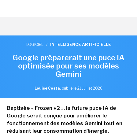
LOGICIEL
/
INTELLIGENCE ARTIFICIELLE
Google préparerait une puce IA
optimisée pour ses modèles
Gemini
Louise Costa
,
publié le 21 Juillet 2026
Baptisée « Frozen v2 », la future puce IA de
Google serait conçue pour améliorer le
fonctionnement des modèles Gemini tout en
réduisant leur consommation d'énergie.