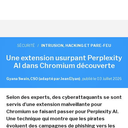
SÉCURITÉ
/
INTRUSION, HACKING ET PARE-FEU
Une extension usurpant Perplexity
AI dans Chromium découverte
Gyana Swain, CSO (adapté par Jean Elyan)
,
publié le 03 Juillet 2026
Selon des experts, des cyberattaquants se sont
servis d'une extension malveillante pour
Chromium se faisant passer pour Perplexity AI.
Une technique qui montre que les pirates
évoluent des campagnes de phishing vers les